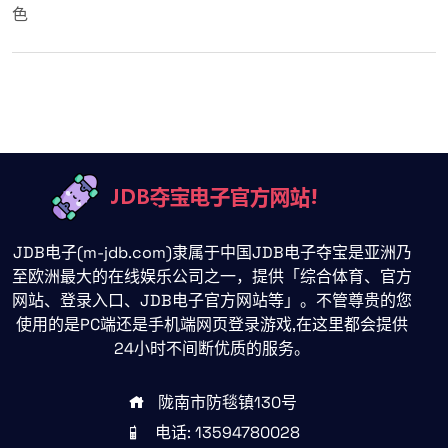
色
JDB电子(m-jdb.com)隶属于中国JDB电子夺宝是亚洲乃
至欧洲最大的在线娱乐公司之一，提供「综合体育、官方
网站、登录入口、JDB电子官方网站等」。不管尊贵的您
使用的是PC端还是手机端网页登录游戏,在这里都会提供
24小时不间断优质的服务。
陇南市防毯镇130号
电话: 13594780028