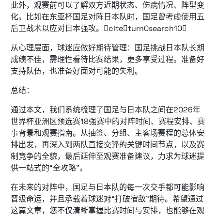
此外，观赛前可以了解双方近期状态、伤病情况、阵型变
化。比如在东亚杯国足对阵日本队时，国足曾考虑使用五
后卫战术以应对日本强攻。citeturn0search10
从心理层面，球迷应做好期待管理：国足挑战日本队长期
成绩不佳，需理性看待比赛结果，更多享受过程。准备好
支持队伍，也准备好面对可能的失利。
总结：
通过本文，我们系统梳理了国足与日本队之间在2026年
世界杯亚洲区预选赛18强赛中的对阵时间、赛程安排、赛
事背景和观赛指南。从抽签、分组、主客场赛程的总体安
排出发，再深入到两队直接交锋的关键时间节点，以及赛
制竞争的全貌，最后延伸至观赛准备建议，力求为球迷提
供一站式的“全攻略”。
在未来的对阵中，国足与日本队的每一次交手都可能影响
晋级命运，并且承载着球迷对“打破宿敌”期待。希望通过
这篇文章，您不仅清晰掌握比赛时间与安排，也能够在观