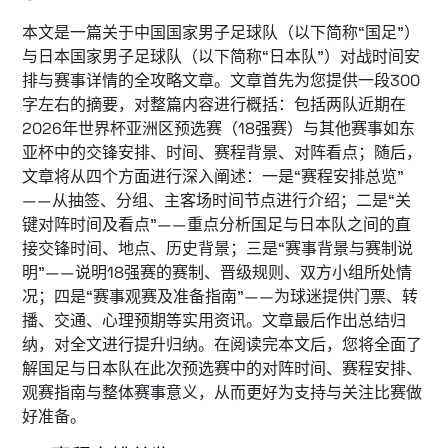
本文是一篇关于中国国家男子足球队（以下简称“国足”）
与日本国家男子足球队（以下简称“日本队”）对战时间安
排与赛事详情的全攻略文章。文章首先为您提供一段300
字左右的摘要，对整篇内容进行概括：包括两队近期在
2026年世界杯亚洲区预选赛（18强赛）与其他赛事如东
亚杯中的交锋安排、时间、赛程背景、对阵看点；随后，
文章将从四个方面进行深入阐述：一是“赛程安排总览”
——从抽签、分组、主客场时间节点进行介绍；二是“关
键对阵时间及看点”——重点分析国足与日本队之间的直
接交锋时间、地点、历史背景；三是“赛事背景与赛制说
明”——说明18强赛的赛制、晋级规则、双方小组所处情
况；四是“赛事观赛及准备指南”——为球迷提供门票、转
播、交通、心理预期等实用资讯。文章最后作出总结归
纳，对全文进行提升归纳。在阅读完本文后，您将全面了
解国足与日本队在此次预选赛中的对阵时间、赛程安排、
观赛指南与整体赛事意义，从而更好为支持与关注比赛做
好准备。