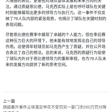
人情感的表达，更是他对球队整体发展和未来方向的关
注。通过质疑恩比德，马克西实际上是在呼吁球队在关键
时刻能够展现出更多的领导力与执行力。这一事件不仅反
映了76人队内部的紧张局势，也揭示了球队在关键时刻的
表现问题。
尽管恩比德在赛季中展现了卓越的个人能力，但在季后赛
这种压力巨大的环境下，他未能有效地发挥出自己的领导
作用。这使得年轻球员如马克西产生了质疑，并在公开场
合表达了自己的想法。总的来说，马克西的质疑行为促使
了球队内外对于恩比德领导力的重新审视，也为76人队未
来的发展方向提供了新的思考空间。
上一篇
顾超秦升事件尘埃落定申花不受罚另一豪门涉260万罚分降