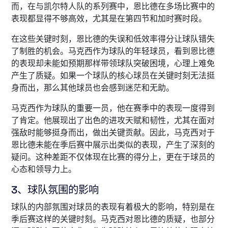
而，在与凯尔特人队的系列赛中，恩比德在多场比赛中的
表现都显得不够高效，尤其是在第四节和加时赛时段。
在这些关键时刻，恩比德的失误和低效率得分让球队错失
了制胜的机会。马克西作为球队的年轻球员，看到恩比德
的表现却未能如预期那样带领球队突破困境，心理上难免
产生了质疑。如果一个球队的核心球员在关键时刻无法挺
身而出，那么其他球员也会感到迷茫和无助。
马克西作为球队的重要一员，他在赛季中的表现一度得到
了肯定。他展现出了出色的进攻天赋和韧性，尤其在面对
强敌时能够挺身而出，做出关键贡献。因此，马克西对于
恩比德未能在季后赛中展示出类似的表现，产生了深刻的
疑问。这种差距不仅体现在比赛的得分上，更在于球员的
心态和领导力上。
3、球队氛围的影响
球队的内部氛围对球员的表现有着极大的影响，特别是在
季后赛这样的关键时刻。马克西对恩比德的质疑，也部分