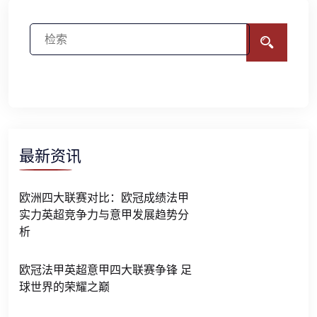
最新资讯
欧洲四大联赛对比：欧冠成绩法甲
实力英超竞争力与意甲发展趋势分
析
欧冠法甲英超意甲四大联赛争锋 足
球世界的荣耀之巅