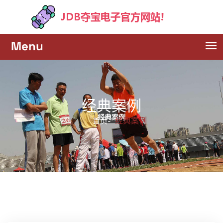
经典案例
经典案例
首页-