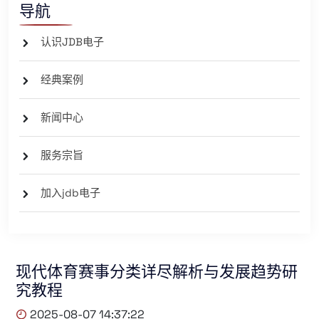
导航
认识JDB电子
经典案例
新闻中心
服务宗旨
加入jdb电子
现代体育赛事分类详尽解析与发展趋势研
究教程
2025-08-07 14:37:22