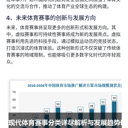
化的交流与合作，推动了体育产业全球生态的构建。
4、未来体育赛事的创新与发展方向
未来，体育赛事将呈现更多的创新形式和发展方向。其
中，虚拟赛事和可持续性赛事将成为新的发展亮点。虚拟
赛事利用先进的科技手段，通过模拟运动员的竞技状态，
打造沉浸式的体育体验。这种创新形式不仅突破了传统体
育赛事的地域限制，也能够吸引更多数字化时代的年轻观
众。