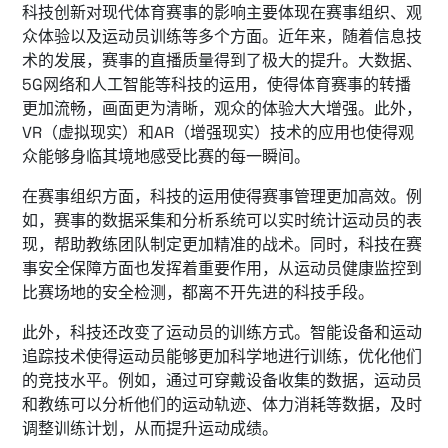
科技创新对现代体育赛事的影响主要体现在赛事组织、观
众体验以及运动员训练等多个方面。近年来，随着信息技
术的发展，赛事的直播质量得到了极大的提升。大数据、
5G网络和人工智能等科技的运用，使得体育赛事的转播
更加流畅，画面更为清晰，观众的体验大大增强。此外，
VR（虚拟现实）和AR（增强现实）技术的应用也使得观
众能够身临其境地感受比赛的每一瞬间。
在赛事组织方面，科技的运用使得赛事管理更加高效。例
如，赛事的数据采集和分析系统可以实时统计运动员的表
现，帮助教练团队制定更加精准的战术。同时，科技在赛
事安全保障方面也发挥着重要作用，从运动员健康监控到
比赛场地的安全检测，都离不开先进的科技手段。
此外，科技还改变了运动员的训练方式。智能设备和运动
追踪技术使得运动员能够更加科学地进行训练，优化他们
的竞技水平。例如，通过可穿戴设备收集的数据，运动员
和教练可以分析他们的运动轨迹、体力消耗等数据，及时
调整训练计划，从而提升运动成绩。