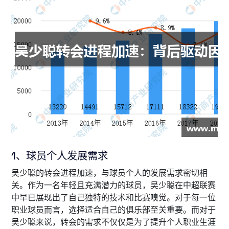
1、球员个人发展需求
吴少聪的转会进程加速，与球员个人的发展需求密切相
关。作为一名年轻且充满潜力的球员，吴少聪在中超联赛
中早已展现出了自己独特的技术和比赛嗅觉。对于每一位
职业球员而言，选择适合自己的俱乐部至关重要。而对于
吴少聪来说，转会的需求不仅仅是为了提升个人职业生涯