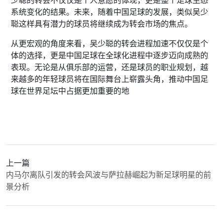
少聪的转会不仅仅是个人意愿的体现，更是整个足球生态
系统变化的结果。未来，随着中国足球的发展，类似吴少
聪这样具有潜力的球员将继续成为转会市场的焦点。
从更宏观的角度来看，吴少聪的转会进程加速不仅仅是个
体的选择，更是中国足球在全球化进程中逐步迈向成熟的
表现。无论是从俱乐部的运营，还是球员的职业规划，越
来越多的年轻球员将在国际舞台上崭露头角，推动中国足
球在世界足坛中占据更加重要的地
上一篇
内马尔离队引发的转会风波与萨拉赫崛起为新足球明星的前
景分析