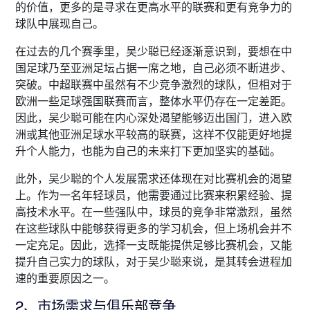
的价值，更多的是寻求在更高水平的联赛和更有竞争力的
球队中展现自己。
在过去的几个赛季里，吴少聪已经逐渐意识到，要想在中
国足球乃至亚洲足坛占据一席之地，自己必须不断进步、
突破。中超联赛中虽然有不少竞争激烈的球队，但相对于
欧洲一些足球强国联赛而言，整体水平仍存在一定差距。
因此，吴少聪可能在内心深处渴望能够迈出国门，进入欧
洲或其他亚洲足球水平较高的联赛，这样不仅能更好地提
升个人能力，也能为自己的未来打下更加坚实的基础。
此外，吴少聪的个人发展需求还体现在对比赛机会的渴望
上。作为一名年轻球员，他需要通过比赛来积累经验、提
高技术水平。在一些强队中，球员的竞争非常激烈，虽然
在这些球队中能够获得更多的学习机会，但上场机会并不
一定充足。因此，选择一支既能提供足够比赛机会，又能
提升自己实力的球队，对于吴少聪来说，是其转会进程加
速的重要原因之一。
2、市场需求与俱乐部竞争