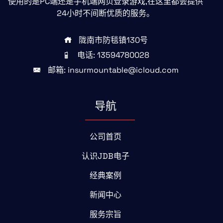
使用的是PC端还是手机端网页登录游戏,在这里都会提供
24小时不间断优质的服务。
陇南市防毯镇130号
电话: 13594780028
邮箱: insurmountable@icloud.com
导航
公司首页
认识JDB电子
经典案例
新闻中心
服务宗旨