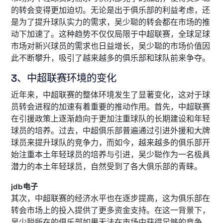
的转会变得更加迫切。无论是出于俱乐部的利益考虑，还
是为了提升球队实力的需求，吴少聪的转会都在市场的推
动下加速了。这种趋势不仅仅局限于中超联赛，全球足球
市场对新兴球员的需求也日益增长，吴少聪的市场价值因
此不断攀升，吸引了越来越多的俱乐部和球队前来争夺。
3、中超联赛环境的变化
近年来，中超联赛的整体环境发生了显著变化，这对于球
员转会进程的加速有着重要的推动作用。首先，中超联赛
在引援政策上逐渐趋向于更加注重球队的长期建设和年轻
球员的培养。过去，中超俱乐部普遍通过引进外援和大牌
球员来提升球队的竞争力，而如今，越来越多的俱乐部开
始注重本土年轻球员的培养与引进，吴少聪作为一名极具
潜力的本土年轻球员，自然受到了各大俱乐部的青睐。
jdb电子
其次，中超联赛的经济水平也在逐步提高，这为俱乐部在
转会市场上的投入提供了更多资金支持。在这一背景下，
吴少聪所在的俱乐部如果无法在市场中获得足够的竞争