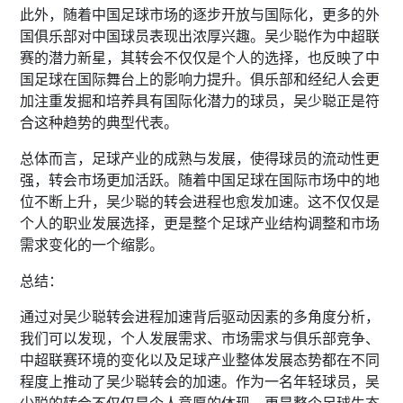
此外，随着中国足球市场的逐步开放与国际化，更多的外
国俱乐部对中国球员表现出浓厚兴趣。吴少聪作为中超联
赛的潜力新星，其转会不仅仅是个人的选择，也反映了中
国足球在国际舞台上的影响力提升。俱乐部和经纪人会更
加注重发掘和培养具有国际化潜力的球员，吴少聪正是符
合这种趋势的典型代表。
总体而言，足球产业的成熟与发展，使得球员的流动性更
强，转会市场更加活跃。随着中国足球在国际市场中的地
位不断上升，吴少聪的转会进程也愈发加速。这不仅仅是
个人的职业发展选择，更是整个足球产业结构调整和市场
需求变化的一个缩影。
总结：
通过对吴少聪转会进程加速背后驱动因素的多角度分析，
我们可以发现，个人发展需求、市场需求与俱乐部竞争、
中超联赛环境的变化以及足球产业整体发展态势都在不同
程度上推动了吴少聪转会的加速。作为一名年轻球员，吴