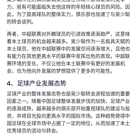
力，就有可能面临失去他这样的年轻核心球员的风险。因
此，为了提高球队的整体实力，俱乐部也加速了与吴少聪
的转会谈判。
再者，中超联赛对外籍球员的引进政策逐渐趋严，这意味
着本土球员的机会越来越多。吴少聪作为一名极具天赋的
本土球员，他在中超联赛中的发展空间逐渐增大，且他也
有能力在其他更高水平的联赛中发挥出色的表现。中超联
赛环境的变化，不仅让他在本土联赛中有更好的发展机
会，也为他向外发展的梦想提供了更多的可能性。
4、足球产业发展态势
足球产业的整体发展态势也是吴少聪转会进程加速的重要
因素之一。随着中国足球整体发展步伐的加快，足球产业
的逐渐成熟，越来越多的俱乐部开始重视球队的建设与投
资，并将目光投向更高水平的国际市场。这种趋势使得中
国足球在全球市场中占据了一定的地位，从而加速了本土
优秀球员的流动与转会。