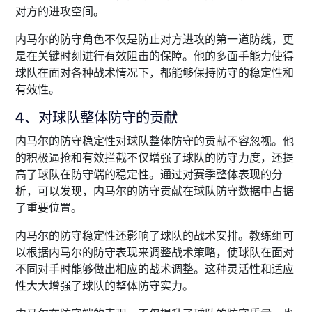
对方的进攻空间。
内马尔的防守角色不仅是防止对方进攻的第一道防线，更
是在关键时刻进行有效阻击的保障。他的多面手能力使得
球队在面对各种战术情况下，都能够保持防守的稳定性和
有效性。
4、对球队整体防守的贡献
内马尔的防守稳定性对球队整体防守的贡献不容忽视。他
的积极逼抢和有效拦截不仅增强了球队的防守力度，还提
高了球队在防守端的稳定性。通过对赛季整体表现的分
析，可以发现，内马尔的防守贡献在球队防守数据中占据
了重要位置。
内马尔的防守稳定性还影响了球队的战术安排。教练组可
以根据内马尔的防守表现来调整战术策略，使球队在面对
不同对手时能够做出相应的战术调整。这种灵活性和适应
性大大增强了球队的整体防守实力。