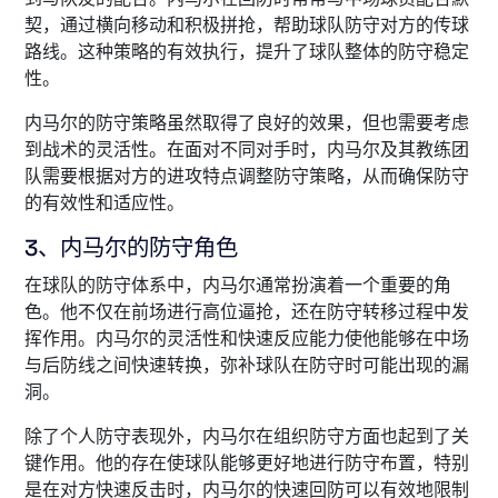
契，通过横向移动和积极拼抢，帮助球队防守对方的传球
路线。这种策略的有效执行，提升了球队整体的防守稳定
性。
内马尔的防守策略虽然取得了良好的效果，但也需要考虑
到战术的灵活性。在面对不同对手时，内马尔及其教练团
队需要根据对方的进攻特点调整防守策略，从而确保防守
的有效性和适应性。
3、内马尔的防守角色
在球队的防守体系中，内马尔通常扮演着一个重要的角
色。他不仅在前场进行高位逼抢，还在防守转移过程中发
挥作用。内马尔的灵活性和快速反应能力使他能够在中场
与后防线之间快速转换，弥补球队在防守时可能出现的漏
洞。
除了个人防守表现外，内马尔在组织防守方面也起到了关
键作用。他的存在使球队能够更好地进行防守布置，特别
是在对方快速反击时，内马尔的快速回防可以有效地限制