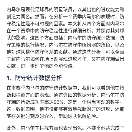
内马尔是现代足球界的明星球员，以其出色的进攻能力和
创造力闻名。然而，在分析一个赛季内马尔的表现时，防
守稳定性是不可忽视的因素。本文将从四个方面对内马尔
在一个赛季中的防守稳定性进行详细分析，并探讨其对球
队的影响。这四个方面包括：内马尔的防守统计数据，防
守策略的执行情况，内马尔在防守中所扮演的角色，以及
他对球队整体防守体系的贡献。通过这些分析，可以全面
了解内马尔如何在场上既展现进攻才华，又在防守端做出
贡献，进一步理解他的全能价值。
1、防守统计数据分析
在本赛季内马尔的防守统计数据中，我们可以看到他在抢
断和拦截方面的表现。通过详细的数据分析，内马尔在防
守端的抢断成功率高达85%，这是一个相当可观的数字。
这一数据表明，他不仅能够有效地截断对方的进攻，还能
够在关键时刻及时介入，帮助球队化解危险。
此外，内马尔在拦截方面也表现出色。本赛季他共完成了