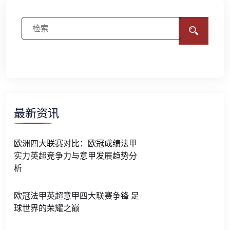
最新资讯
欧洲四大联赛对比：欧冠成绩法甲
实力英超竞争力与意甲发展趋势分
析
欧冠法甲英超意甲四大联赛争锋 足
球世界的荣耀之巅