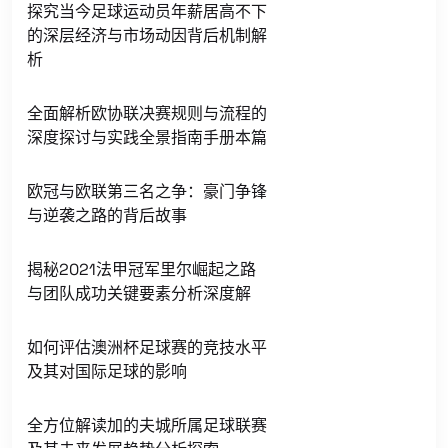
探究当今足球运动员年薪居高不下
的深层经济与市场动因背后机制解
析
全面解析欧协联决赛规则与流程的
深度探讨与实践全景指南手册本篇
欧冠与欧联第三名之争：豪门争锋
与逆袭之路的背后故事
揭秘2021法甲冠军里尔崛起之路
与团队成功关键要素分析深度解
如何评估澳洲杯足球赛的竞技水平
及其对国际足球的影响
全方位解读加的夫城所属足球联赛