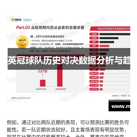
例如，通过对比两队近期的表现，可以预测比赛的胜负可
能性。若一队近期状态较好，且主客场表现有明显优势，