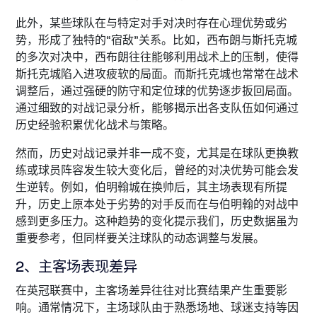
此外，某些球队在与特定对手对决时存在心理优势或劣
势，形成了独特的“宿敌”关系。比如，西布朗与斯托克城
的多次对决中，西布朗往往能够利用战术上的压制，使得
斯托克城陷入进攻疲软的局面。而斯托克城也常常在战术
调整后，通过强硬的防守和定位球的优势逐步扳回局面。
通过细致的对战记录分析，能够揭示出各支队伍如何通过
历史经验积累优化战术与策略。
然而，历史对战记录并非一成不变，尤其是在球队更换教
练或球员阵容发生较大变化后，曾经的对决优势可能会发
生逆转。例如，伯明翰城在换帅后，其主场表现有所提
升，历史上原本处于劣势的对手反而在与伯明翰的对战中
感到更多压力。这种趋势的变化提示我们，历史数据虽为
重要参考，但同样要关注球队的动态调整与发展。
2、主客场表现差异
在英冠联赛中，主客场差异往往对比赛结果产生重要影
响。通常情况下，主场球队由于熟悉场地、球迷支持等因