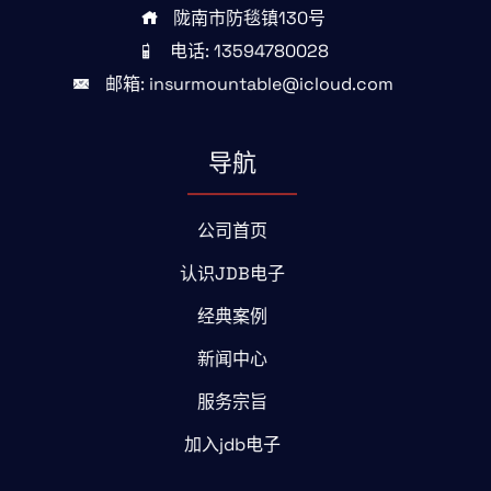
陇南市防毯镇130号
电话: 13594780028
邮箱: insurmountable@icloud.com
导航
公司首页
认识JDB电子
经典案例
新闻中心
服务宗旨
加入jdb电子