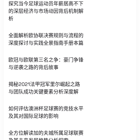
探究当今足球运动员年薪居高不下
的深层经济与市场动因背后机制解
析
全面解析欧协联决赛规则与流程的
深度探讨与实践全景指南手册本篇
欧冠与欧联第三名之争：豪门争锋
与逆袭之路的背后故事
揭秘2021法甲冠军里尔崛起之路
与团队成功关键要素分析深度解
如何评估澳洲杯足球赛的竞技水平
及其对国际足球的影响
全方位解读加的夫城所属足球联赛