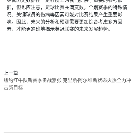
尽管历史数据在一定程度上为我们提供了重要的参考依
据，但也应注意，足球比赛充满变数，个别赛季的特殊情
况、关键球员的伤病等因素可能对比赛结果产生重要影
响。因此，未来的分析和预测需要更加综合考虑多方因
素，才能更准确地揭示英冠联赛的未来发展趋势。
上一篇
纽约红牛队新赛季备战紧张 克里斯·阿尔维斯状态火热全力冲
击新目标