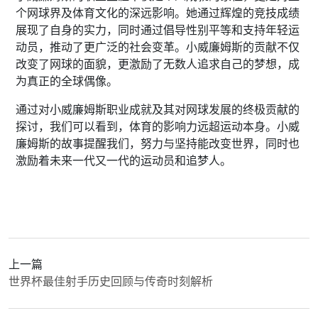
个网球界及体育文化的深远影响。她通过辉煌的竞技成绩
展现了自身的实力，同时通过倡导性别平等和支持年轻运
动员，推动了更广泛的社会变革。小威廉姆斯的贡献不仅
改变了网球的面貌，更激励了无数人追求自己的梦想，成
为真正的全球偶像。
通过对小威廉姆斯职业成就及其对网球发展的终极贡献的
探讨，我们可以看到，体育的影响力远超运动本身。小威
廉姆斯的故事提醒我们，努力与坚持能改变世界，同时也
激励着未来一代又一代的运动员和追梦人。
上一篇
世界杯最佳射手历史回顾与传奇时刻解析