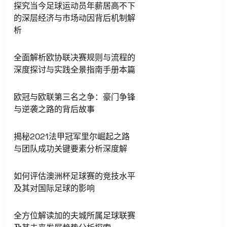
探究当今足球运动员年薪居高不下
的深层经济与市场动因背后机制解
析
全面解析欧协联决赛规则与流程的
深度探讨与实践全景指南手册本篇
欧冠与欧联第三名之争：豪门争锋
与逆袭之路的背后故事
揭秘2021法甲冠军里尔崛起之路
与团队成功关键要素分析深度解
如何评估澳洲杯足球赛的竞技水平
及其对国际足球的影响
全方位解读加的夫城所属足球联赛