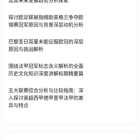
及其未来发展趋势分析探索
探讨欧足联被指暗助英格兰争夺欧
锦赛冠军原因与背景深层动机分析
巴黎圣日耳曼未能征服欧冠的深层
原因与挑战解析
围绕法甲冠军标志含义解析的全面
历史文化知识深度讲解标题精要篇
五大联赛综合分析与比较指南：深
入探讨英超西甲德甲意甲法甲的差
异与特点