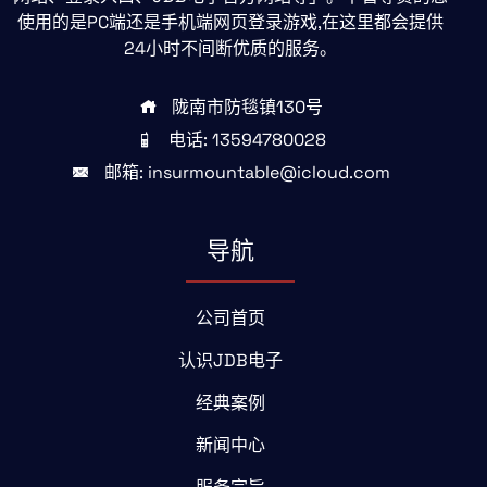
使用的是PC端还是手机端网页登录游戏,在这里都会提供
24小时不间断优质的服务。
陇南市防毯镇130号
电话: 13594780028
邮箱: insurmountable@icloud.com
导航
公司首页
认识JDB电子
经典案例
新闻中心