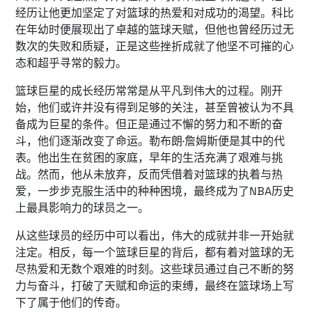
经历让他更加坚定了对篮球的热爱和对成功的渴望。科比
在年幼时便展现出了卓越的篮球天赋，但他也曾经历过无
数次的失败和质疑，正是这些挫折成就了他坚不可摧的心
态和超乎寻常的毅力。
篮球巨星的成长经历常常是从平凡到伟大的过程。刚开
始，他们或许并没有得到足够的关注，甚至曾被认为不具
备成为巨星的条件。但正是通过不懈的努力和不断的奋
斗，他们逐渐改变了命运。勒布朗·詹姆斯便是其中的代
表。他出生在贫困的家庭，早年的生活充满了艰难与挑
战。然而，他从未放弃，反而凭借着对篮球的执着与热
爱，一步步克服生活中的种种困境，最终成为了NBA历史
上最具影响力的球员之一。
从这些球员的经历中可以看出，伟大的成就并非一开始就
注定。相反，每一个篮球巨星的背后，都有着对篮球的无
尽热爱和无数个艰难的时刻。这些球员通过自己不断的努
力与奋斗，打破了天赋和命运的束缚，最终在篮球场上写
下了属于他们的传奇。