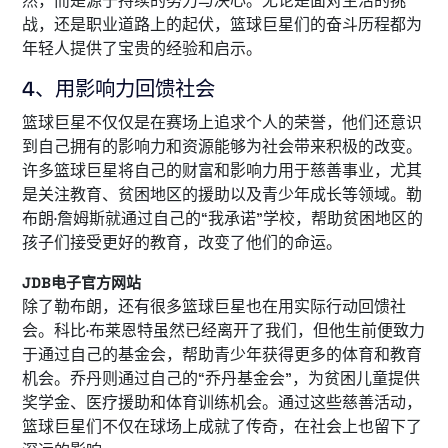
然，而是源于持续的努力与决心。无论是面对生活的挑
战，还是职业道路上的起伏，篮球巨星们的奋斗历程都为
年轻人提供了宝贵的经验和启示。
4、用影响力回馈社会
篮球巨星不仅仅是在赛场上追求个人的荣誉，他们还意识
到自己拥有的影响力和资源能够为社会带来积极的改变。
许多篮球巨星将自己的财富和影响力用于慈善事业，尤其
是关注教育、贫困地区的援助以及青少年成长等领域。勒
布朗·詹姆斯就通过自己的“我承诺”学校，帮助贫困地区的
孩子们接受更好的教育，改变了他们的命运。
JDB电子官方网站
除了勒布朗，还有很多篮球巨星也在用实际行动回馈社
会。科比·布莱恩特虽然已经离开了我们，但他生前便致力
于通过自己的基金会，帮助青少年获得更多的体育和教育
机会。乔丹则通过自己的“乔丹基金会”，为贫困儿童提供
奖学金、医疗援助和体育训练机会。通过这些慈善活动，
篮球巨星们不仅在球场上成就了传奇，在社会上也留下了