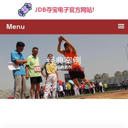
经典案例
经典案例
首页-