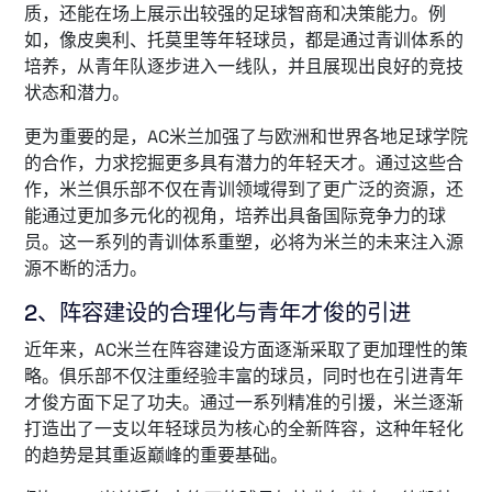
质，还能在场上展示出较强的足球智商和决策能力。例
如，像皮奥利、托莫里等年轻球员，都是通过青训体系的
培养，从青年队逐步进入一线队，并且展现出良好的竞技
状态和潜力。
更为重要的是，AC米兰加强了与欧洲和世界各地足球学院
的合作，力求挖掘更多具有潜力的年轻天才。通过这些合
作，米兰俱乐部不仅在青训领域得到了更广泛的资源，还
能通过更加多元化的视角，培养出具备国际竞争力的球
员。这一系列的青训体系重塑，必将为米兰的未来注入源
源不断的活力。
2、阵容建设的合理化与青年才俊的引进
近年来，AC米兰在阵容建设方面逐渐采取了更加理性的策
略。俱乐部不仅注重经验丰富的球员，同时也在引进青年
才俊方面下足了功夫。通过一系列精准的引援，米兰逐渐
打造出了一支以年轻球员为核心的全新阵容，这种年轻化
的趋势是其重返巅峰的重要基础。