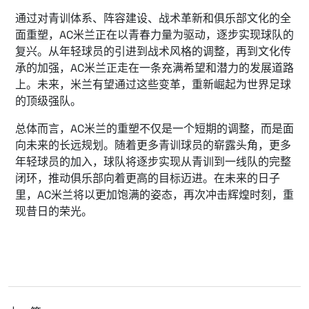
通过对青训体系、阵容建设、战术革新和俱乐部文化的全
面重塑，AC米兰正在以青春力量为驱动，逐步实现球队的
复兴。从年轻球员的引进到战术风格的调整，再到文化传
承的加强，AC米兰正走在一条充满希望和潜力的发展道路
上。未来，米兰有望通过这些变革，重新崛起为世界足球
的顶级强队。
总体而言，AC米兰的重塑不仅是一个短期的调整，而是面
向未来的长远规划。随着更多青训球员的崭露头角，更多
年轻球员的加入，球队将逐步实现从青训到一线队的完整
闭环，推动俱乐部向着更高的目标迈进。在未来的日子
里，AC米兰将以更加饱满的姿态，再次冲击辉煌时刻，重
现昔日的荣光。