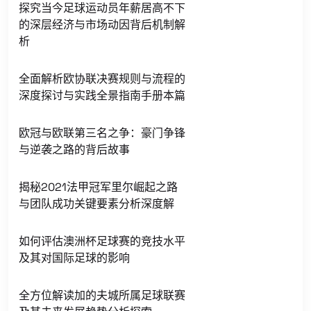
探究当今足球运动员年薪居高不下
的深层经济与市场动因背后机制解
析
全面解析欧协联决赛规则与流程的
深度探讨与实践全景指南手册本篇
欧冠与欧联第三名之争：豪门争锋
与逆袭之路的背后故事
揭秘2021法甲冠军里尔崛起之路
与团队成功关键要素分析深度解
如何评估澳洲杯足球赛的竞技水平
及其对国际足球的影响
全方位解读加的夫城所属足球联赛