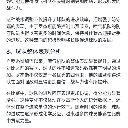
领导能力使得喷气机队在关键时刻更加团结，形成强大的
战斗力。
这种战术调整不仅提升了球队的进攻效率，还增强了防守
端的表现。由于罗杰斯能够控制比赛节奏，喷气机队的防
守队员也得以有更多的时间休息，保持最佳状态迎接对手
的进攻。这种双向的积极影响将长期促进球队的发展。
3、球队整体表现分析
自罗杰斯加盟以来，喷气机队的整体表现显著提升。通过
对比之前的赛季，球队的胜率和进攻码数都有了明显的增
加。罗杰斯不仅仅是一名优秀的四分卫，他的加盟使得球
队在面对强敌时显得更加自信，战斗力也有所提升。
在比赛中，球队的进攻阵容表现更加协调，得分能力显著
增强。这种变化不仅体现在罗杰斯个人的统计数据上，还
体现在整个进攻单位的运行效率。随着时间的推移，球队
的进攻在逐渐形成化学反应，越来越多的球员能够在比赛
中贡献力量。