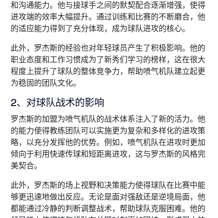
和沟通能力。他与接球手之间的默契配合逐渐增强，使得
进攻端的效率大幅提升。通过训练和比赛的不断磨合，他
的适应能力得到了充分体现，成为球队进攻的核心。
此外，罗杰斯的经验也对年轻球员产生了积极影响。他的
职业态度和工作习惯成为了新秀们学习的榜样，这在很大
程度上提升了球队的整体竞争力，帮助喷气机队建立起更
为稳固的团队文化。
2、对球队战术的影响
罗杰斯的加盟为喷气机队的战术体系注入了新的活力。他
的能力使得教练团队可以实施更为复杂和多样化的进攻策
略，以充分发挥他的优势。例如，喷气机队在进攻时更加
倾向于利用快速传球和短距离进攻，这与罗杰斯的风格完
美契合。
此外，罗杰斯的场上视野和决策能力使得球队在比赛中能
够更迅速地做出反应。无论是面对强敌还是逆境局面，他
都能通过冷静的判断调整战术，帮助球队克服困难。他的