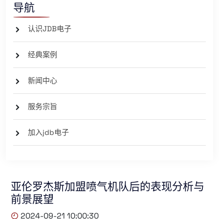
导航
认识JDB电子
经典案例
新闻中心
服务宗旨
加入jdb电子
亚伦罗杰斯加盟喷气机队后的表现分析与
前景展望
2024-09-21 10:00:30