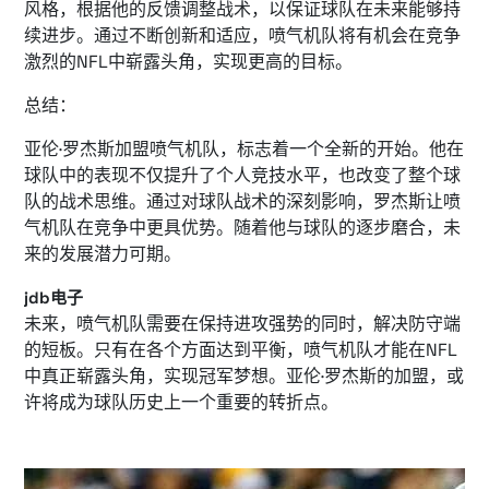
风格，根据他的反馈调整战术，以保证球队在未来能够持
续进步。通过不断创新和适应，喷气机队将有机会在竞争
激烈的NFL中崭露头角，实现更高的目标。
总结：
亚伦·罗杰斯加盟喷气机队，标志着一个全新的开始。他在
球队中的表现不仅提升了个人竞技水平，也改变了整个球
队的战术思维。通过对球队战术的深刻影响，罗杰斯让喷
气机队在竞争中更具优势。随着他与球队的逐步磨合，未
来的发展潜力可期。
jdb电子
未来，喷气机队需要在保持进攻强势的同时，解决防守端
的短板。只有在各个方面达到平衡，喷气机队才能在NFL
中真正崭露头角，实现冠军梦想。亚伦·罗杰斯的加盟，或
许将成为球队历史上一个重要的转折点。