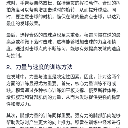
球时，手臂要自然放松，保持连贯的挥拍动作。合理的挥
拍角度可以帮助增加击球时的旋转，从而提升球速。同
时，要注意击球的时机，确保在球的最高点击球，以达到
最佳的发球效果。
最后，选择合适的击球点也至关重要。穆雷习惯在球的最
高点或稍微下落时击球，这样能够增加击球的力度和精
度。通过对击球点的不断练习，能够有效提高发球的速度
与控制。
2、力量与速度的训练方法
在发球中，力量与速度是决定性因素。因此，针对这两个
方面的训练显得尤为重要。首先，核心力量训练不可或
缺。穆雷通过多种核心训练如平板支撑、俄罗斯转体等，
增强腹部和背部肌肉的力量，从而为发球提供更强的稳定
性和爆发力。
其次，腿部力量的训练同样重要。强有力的腿部肌肉能够
帮助发球时产生更大的向上推力。穆雷在训练中经常进行