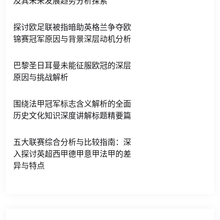
及其未来发展趋势分析探索
探讨欧足联被指暗助英格兰争夺欧
锦赛冠军原因与背景深层动机分析
巴黎圣日耳曼未能征服欧冠的深层
原因与挑战解析
围绕法甲冠军标志含义解析的全面
历史文化知识深度讲解标题精要篇
五大联赛综合分析与比较指南：深
入探讨英超西甲德甲意甲法甲的差
异与特点