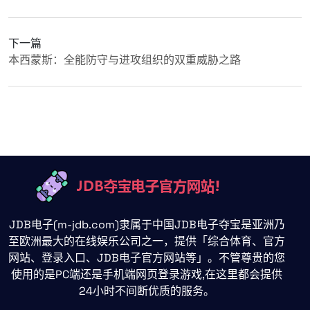
下一篇
本西蒙斯：全能防守与进攻组织的双重威胁之路
JDB电子(m-jdb.com)隶属于中国JDB电子夺宝是亚洲乃
至欧洲最大的在线娱乐公司之一，提供「综合体育、官方
网站、登录入口、JDB电子官方网站等」。不管尊贵的您
使用的是PC端还是手机端网页登录游戏,在这里都会提供
24小时不间断优质的服务。