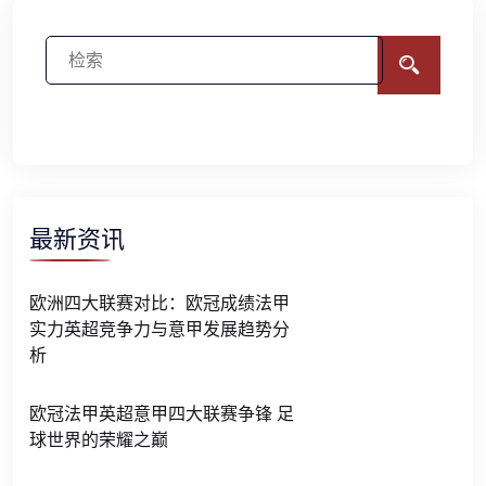
最新资讯
欧洲四大联赛对比：欧冠成绩法甲
实力英超竞争力与意甲发展趋势分
析
欧冠法甲英超意甲四大联赛争锋 足
球世界的荣耀之巅