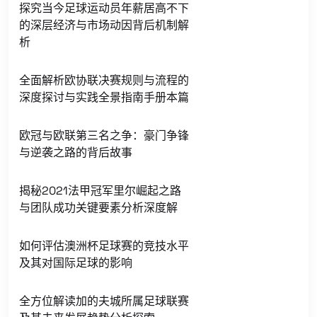
探究当今足球运动员年薪居高不下
的深层经济与市场动因背后机制解
析
全面解析欧协联决赛规则与流程的
深度探讨与实践全景指南手册本篇
欧冠与欧联第三名之争：豪门争锋
与逆袭之路的背后故事
揭秘2021法甲冠军里尔崛起之路
与团队成功关键要素分析深度解
如何评估澳洲杯足球赛的竞技水平
及其对国际足球的影响
全方位解读加的夫城所属足球联赛