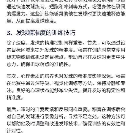
通过快速发球练习、短跑和冲刺等方式，增强身体在瞬间
的爆发力。这些训练能够帮助他在发球时更快速地释放能
量，从而提高发球速度。
3、发球精准度的训练技巧
除了速度，发球的精准控制同样重要。首先，可以通过设
置目标区域来提升发球的精准度。穆雷在训练时常常使用
标志物或训练机设定目标点，帮助自己在发球时更集中注
意力，确保击球落点的准确性。
其次，心理素质的培养也对发球的精准度影响深远。穆雷
在比赛中通过深呼吸、视觉化训练等方法，保持冷静和专
注。良好的心理状态能够减少失误，提升发球的稳定性和
精准度。
最后，适时的自我反馈和反思同样重要。穆雷在训练后会
对自己的发球进行录像分析，寻找不足之处。这种方法可
以帮助他及时调整和改进发球技术，确保训练的有效性和
针对性。