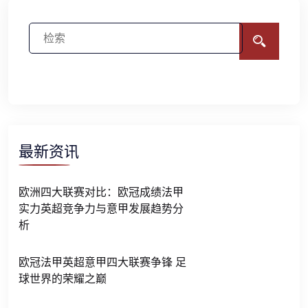
最新资讯
欧洲四大联赛对比：欧冠成绩法甲
实力英超竞争力与意甲发展趋势分
析
欧冠法甲英超意甲四大联赛争锋 足
球世界的荣耀之巅