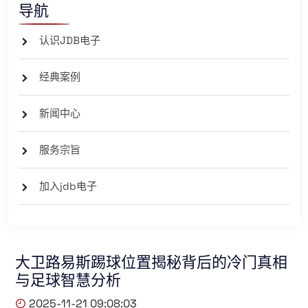
导航
认识JDB电子
经典案例
新闻中心
服务宗旨
加入jdb电子
大卫路易斯踢球位置揭秘背后的冷门真相
与足球智慧分析
2025-11-21 09:08:03