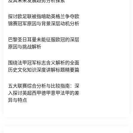
及其未来发展趋势分析探索
探讨欧足联被指暗助英格兰争夺欧
锦赛冠军原因与背景深层动机分析
巴黎圣日耳曼未能征服欧冠的深层
原因与挑战解析
围绕法甲冠军标志含义解析的全面
历史文化知识深度讲解标题精要篇
五大联赛综合分析与比较指南：深
入探讨英超西甲德甲意甲法甲的差
异与特点