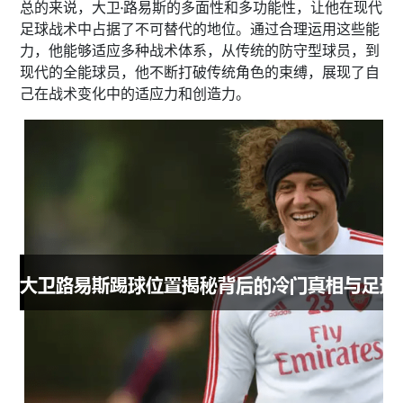
总的来说，大卫·路易斯的多面性和多功能性，让他在现代
足球战术中占据了不可替代的地位。通过合理运用这些能
力，他能够适应多种战术体系，从传统的防守型球员，到
现代的全能球员，他不断打破传统角色的束缚，展现了自
己在战术变化中的适应力和创造力。