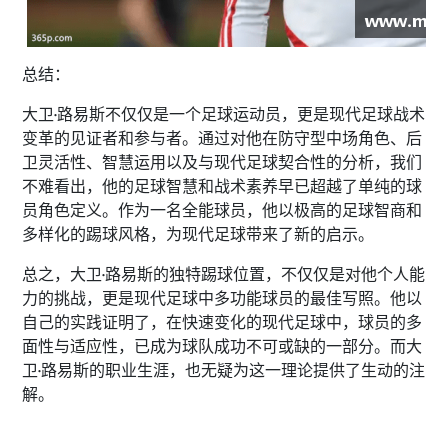
总结：
大卫·路易斯不仅仅是一个足球运动员，更是现代足球战术
变革的见证者和参与者。通过对他在防守型中场角色、后
卫灵活性、智慧运用以及与现代足球契合性的分析，我们
不难看出，他的足球智慧和战术素养早已超越了单纯的球
员角色定义。作为一名全能球员，他以极高的足球智商和
多样化的踢球风格，为现代足球带来了新的启示。
总之，大卫·路易斯的独特踢球位置，不仅仅是对他个人能
力的挑战，更是现代足球中多功能球员的最佳写照。他以
自己的实践证明了，在快速变化的现代足球中，球员的多
面性与适应性，已成为球队成功不可或缺的一部分。而大
卫·路易斯的职业生涯，也无疑为这一理论提供了生动的注
解。