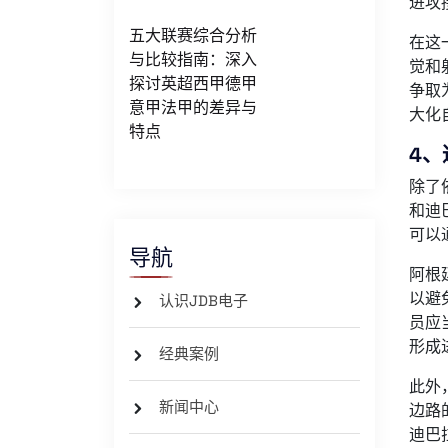
进攻
五大联赛综合分析
在这
与比较指南：深入
觉和
探讨英超西甲德甲
争取
意甲法甲的差异与
大化
特点
4、
除了
和迪
可以
导航
阿根
以避
认识JDB电子
员应
形成
经典案例
此外
新闻中心
边路
迪巴