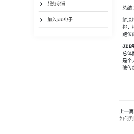
服务宗旨
总结
加入jdb电子
解决
排，
跑位
JD
总体
是个
破传
上一篇
如何判