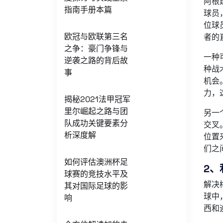
阿根
指南手册本篇
球员
位球
欧冠与欧联第三名
者的
之争：豪门争锋与
一种
逆袭之路的背后故
种战
事
机会
力，
揭秘2021法甲冠军
里尔崛起之路与团
另一
队成功关键要素分
交叉
析深度解
位置
们之
如何评估澳洲杯足
2、
球赛的竞技水平及
解决
其对国际足球的影
球中
响
西和