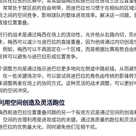
廷队在过去的比赛中，常常面临梅西和迪巴拉在进攻三区位置重
，常常处于禁区前的自由地带，而迪巴拉也习惯于在相似的区域
员之间的空间竞争，影响球队的整体进攻效率。解决这一问题，
直接位置重叠。
可行的战术是通过梅西在场上的流动性，允许他从右路内切，形
术，梅西可以减少与迪巴拉的直接重叠，因为他将通过内切创造
。例如，梅西可以不再固定在一个区域，而是根据比赛局势自由
这样可以避免与迪巴拉形成位置竞争。
个调整方向是通过指示迪巴拉更多地向左侧或中路前插，从而避
。在一些关键场次中，可以尝试将迪巴拉的角色由传统的影锋转
来调整两者在场上的协同方式。这种灵活的战术调整，可以更好
间的空间冲突。
利用空间创造及灵活跑位
梅西和迪巴拉位置重叠问题的另一个有效方式是通过空间的创造
，空间的合理利用是进攻成功的关键。通过高质量的跑位和灵活
迪巴拉的优势最大化，同时避免他们互相干扰。