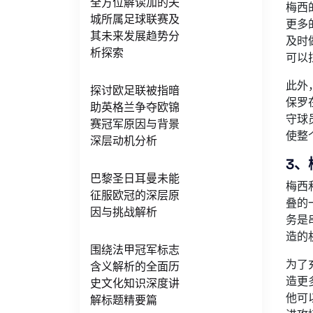
全方位解读加的夫
梅西
城所属足球联赛及
更多
其未来发展趋势分
及时
析探索
可以
此外
探讨欧足联被指暗
保罗
助英格兰争夺欧锦
守球
赛冠军原因与背景
使整
深层动机分析
3
巴黎圣日耳曼未能
梅西
征服欧冠的深层原
叠的
因与挑战解析
务是
造的
围绕法甲冠军标志
为了
含义解析的全面历
造更
史文化知识深度讲
他可
解标题精要篇