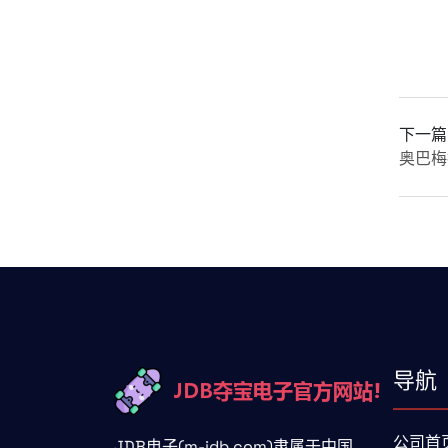
下一篇
奥巴梅
导航
公司首
JDB电子(m-jdb.com)隶属于中国