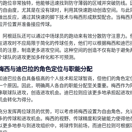
的跑位非常独特，他能够迅速找到防守薄弱的区域并突破防线。
的自由度，尤其是在没有球时，利用其快速跑动创造空间。与此
做出反应，通过其快速的脚下技术与梅西形成默契配合。当梅西
拉开位置并准备接应传球。
，阿根廷队还可以通过中场球员的跑动来有效分散防守注意力。
在进攻时不应局限于简化的传球任务，他们可以根据梅西和迪巴
员的注意，制造更多进攻空间。这种空间的创造不仅有助于避免
个球队的进攻更加多样化和不可预测。
、梅西与迪巴拉的角色定位与职能分配
和迪巴拉各自具备极高的个人技术和足球智商，但他们的角色定
一个原因。因此，明确两人各自的职能分配至关重要。梅西作为
串联球队进攻，创造进攻机会。迪巴拉则应该更多地承担起进攻
机会转化为得分。
充分发挥两位球员的优势，可以考虑将梅西设置为自由角色，允
多的传球和进攻机会。梅西的视野、传球精度和突破能力使得他
以更多地参与到进攻组织中，将球传到前场，而迪巴拉则可根据