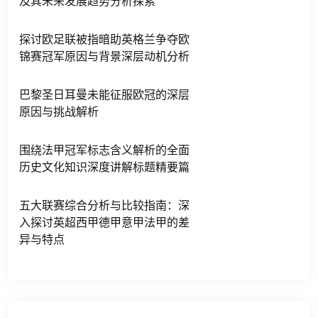
及其未来发展趋势分析探索
探讨欧足联被指暗助英格兰争夺欧
锦赛冠军原因与背景深层动机分析
巴黎圣日耳曼未能征服欧冠的深层
原因与挑战解析
围绕法甲冠军标志含义解析的全面
历史文化知识深度讲解标题精要篇
五大联赛综合分析与比较指南：深
入探讨英超西甲德甲意甲法甲的差
异与特点