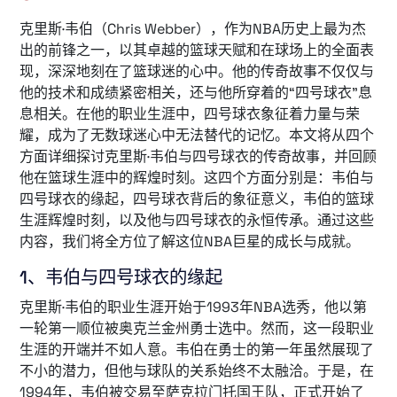
克里斯·韦伯（Chris Webber），作为NBA历史上最为杰
出的前锋之一，以其卓越的篮球天赋和在球场上的全面表
现，深深地刻在了篮球迷的心中。他的传奇故事不仅仅与
他的技术和成绩紧密相关，还与他所穿着的“四号球衣”息
息相关。在他的职业生涯中，四号球衣象征着力量与荣
耀，成为了无数球迷心中无法替代的记忆。本文将从四个
方面详细探讨克里斯·韦伯与四号球衣的传奇故事，并回顾
他在篮球生涯中的辉煌时刻。这四个方面分别是：韦伯与
四号球衣的缘起，四号球衣背后的象征意义，韦伯的篮球
生涯辉煌时刻，以及他与四号球衣的永恒传承。通过这些
内容，我们将全方位了解这位NBA巨星的成长与成就。
1、韦伯与四号球衣的缘起
克里斯·韦伯的职业生涯开始于1993年NBA选秀，他以第
一轮第一顺位被奥克兰金州勇士选中。然而，这一段职业
生涯的开端并不如人意。韦伯在勇士的第一年虽然展现了
不小的潜力，但他与球队的关系始终不太融洽。于是，在
1994年，韦伯被交易至萨克拉门托国王队，正式开始了