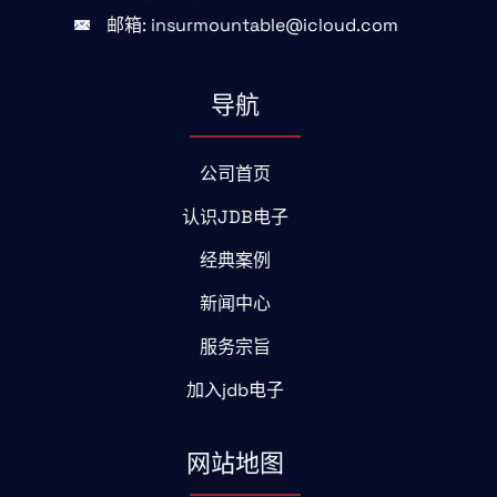
邮箱: insurmountable@icloud.com
导航
公司首页
认识JDB电子
经典案例
新闻中心
服务宗旨
加入jdb电子
网站地图