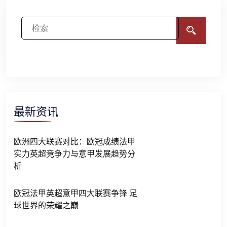
最新资讯
欧洲四大联赛对比：欧冠成绩法甲
实力英超竞争力与意甲发展趋势分
析
欧冠法甲英超意甲四大联赛争锋 足
球世界的荣耀之巅