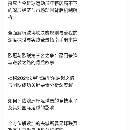
探究当今足球运动员年薪居高不下
的深层经济与市场动因背后机制解
析
全面解析欧协联决赛规则与流程的
深度探讨与实践全景指南手册本篇
欧冠与欧联第三名之争：豪门争锋
与逆袭之路的背后故事
揭秘2021法甲冠军里尔崛起之路
与团队成功关键要素分析深度解
如何评估澳洲杯足球赛的竞技水平
及其对国际足球的影响
全方位解读加的夫城所属足球联赛