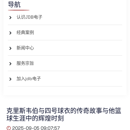
导航
认识JDB电子
经典案例
新闻中心
服务宗旨
加入jdb电子
克里斯韦伯与四号球衣的传奇故事与他篮
球生涯中的辉煌时刻
2025-09-05 09:07:57