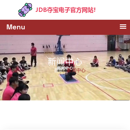
新闻中心
新闻中心
首页-