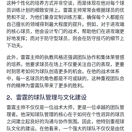
这种个性化的培养方式并非空谈，而是体现在他对每个球
员训练计划的细致安排上。雷霆主帅常常会根据球员的优
势和不足，为他们量身定制训练方案，确保每个人都能在
自己擅长的领域得到最大程度的提升。例如，对于进攻端
的核心球员，他会设计专门的战术，帮助他们在进攻端更
好地发挥；而对于防守型球员，则会在防守技巧的细节上
下功夫。
此外，雷霆主帅的执教风格还强调团队协作和集体荣誉感
的培养。他要求球员在场上不仅要关注自己的表现，更要
时刻思考如何为球队创造更多的机会。在他的战术体系
中，每一名球员的角色都是不可或缺的，这种重视团队合
作的精神为雷霆队带来了更多的胜利。
2、雷霆的球队管理与文化建设
雷霆主帅不仅仅是一位战术大师，更是一位卓越的团队管
理者。他深知球队管理的核心在于如何在个性迥异的球员
之间建立起良好的沟通与协作氛围。因此，他特别重视球
队文化的建设。在他看来，一个强大的球队不仅仅是由优