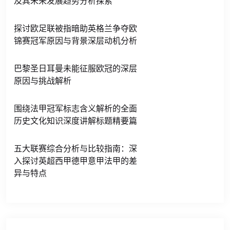
及其未来发展趋势分析探索
探讨欧足联被指暗助英格兰争夺欧
锦赛冠军原因与背景深层动机分析
巴黎圣日耳曼未能征服欧冠的深层
原因与挑战解析
围绕法甲冠军标志含义解析的全面
历史文化知识深度讲解标题精要篇
五大联赛综合分析与比较指南：深
入探讨英超西甲德甲意甲法甲的差
异与特点