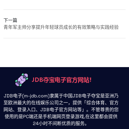
下一篇
青年军主帅分享提升年轻球员成长的有效策略与实践经验
JDB电子(m-jdb.com)隶属于中国JDB电子夺宝是亚洲乃
至欧洲最大的在线娱乐公司之一，提供「综合体育、官方
网站、登录入口、JDB电子官方网站等」。不管尊贵的您
使用的是PC端还是手机端网页登录游戏,在这里都会提供
24小时不间断优质的服务。