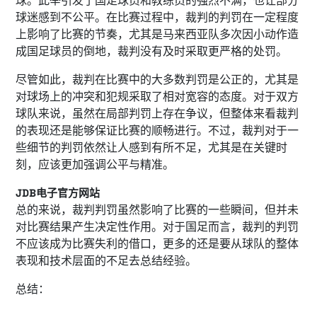
球。此举引发了国足球员和教练员的强烈不满，也让部分
球迷感到不公平。在比赛过程中，裁判的判罚在一定程度
上影响了比赛的节奏，尤其是马来西亚队多次因小动作造
成国足球员的倒地，裁判没有及时采取更严格的处罚。
尽管如此，裁判在比赛中的大多数判罚是公正的，尤其是
对球场上的冲突和犯规采取了相对宽容的态度。对于双方
球队来说，虽然在局部判罚上存在争议，但整体来看裁判
的表现还是能够保证比赛的顺畅进行。不过，裁判对于一
些细节的判罚依然让人感到有所不足，尤其是在关键时
刻，应该更加强调公平与精准。
JDB电子官方网站
总的来说，裁判判罚虽然影响了比赛的一些瞬间，但并未
对比赛结果产生决定性作用。对于国足而言，裁判的判罚
不应该成为比赛失利的借口，更多的还是要从球队的整体
表现和技术层面的不足去总结经验。
总结：