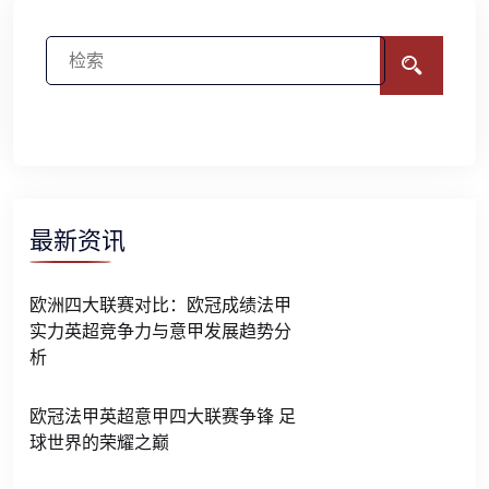
最新资讯
欧洲四大联赛对比：欧冠成绩法甲
实力英超竞争力与意甲发展趋势分
析
欧冠法甲英超意甲四大联赛争锋 足
球世界的荣耀之巅