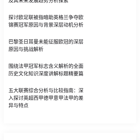
及其未来发展趋势分析探索
探讨欧足联被指暗助英格兰争夺欧
锦赛冠军原因与背景深层动机分析
巴黎圣日耳曼未能征服欧冠的深层
原因与挑战解析
围绕法甲冠军标志含义解析的全面
历史文化知识深度讲解标题精要篇
五大联赛综合分析与比较指南：深
入探讨英超西甲德甲意甲法甲的差
异与特点