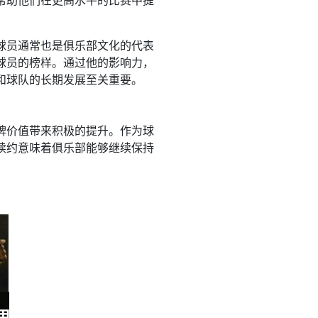
帮助他们在更高水平的比赛中提
球员通常也是俱乐部文化的代表
球员的榜样。通过他的影响力，
和球队的长期发展至关重要。
牌价值带来积极的提升。作为球
续约意味着俱乐部能够继续保持