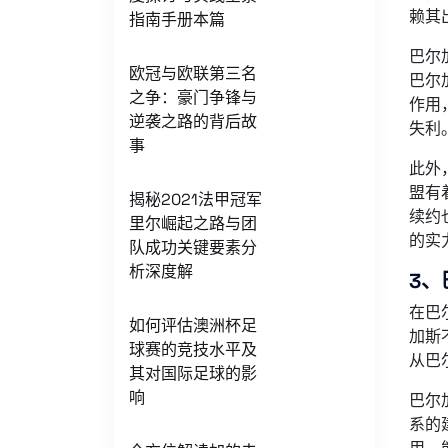
赖其
指南手册本篇
巴尔
欧冠与欧联第三名
巴尔
之争：豪门争锋与
作用
逆袭之路的背后故
失利
事
此外
盟有
揭秘2021法甲冠军
续约
里尔崛起之路与团
的实
队成功关键要素分
析深度解
3
在巴
如何评估澳洲杯足
加斯
球赛的竞技水平及
从巴
其对国际足球的影
响
巴尔
系的