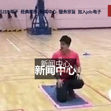
识JDB电子
经典案例
新闻中心
服务宗旨
加入jdb电子
新闻中心
首页-
新闻中心