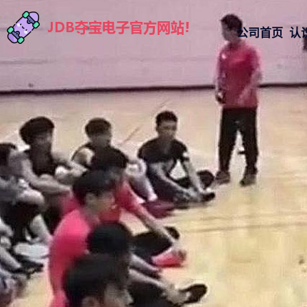
公司首页
认