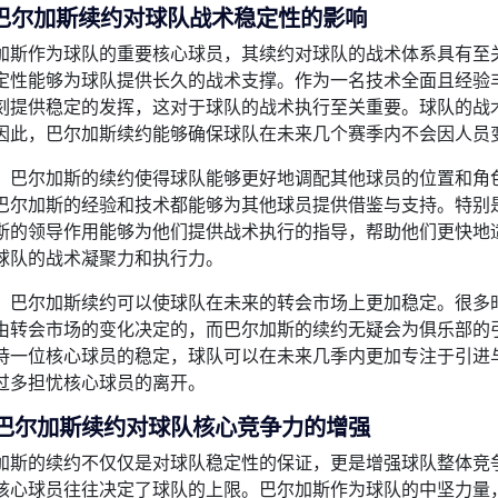
巴尔加斯续约对球队战术稳定性的影响
加斯作为球队的重要核心球员，其续约对球队的战术体系具有至
定性能够为球队提供长久的战术支撑。作为一名技术全面且经验
刻提供稳定的发挥，这对于球队的战术执行至关重要。球队的战
因此，巴尔加斯续约能够确保球队在未来几个赛季内不会因人员
，巴尔加斯的续约使得球队能够更好地调配其他球员的位置和角
巴尔加斯的经验和技术都能够为其他球员提供借鉴与支持。特别
斯的领导作用能够为他们提供战术执行的指导，帮助他们更快地
球队的战术凝聚力和执行力。
，巴尔加斯续约可以使球队在未来的转会市场上更加稳定。很多
由转会市场的变化决定的，而巴尔加斯的续约无疑会为俱乐部的
持一位核心球员的稳定，球队可以在未来几季内更加专注于引进
过多担忧核心球员的离开。
、巴尔加斯续约对球队核心竞争力的增强
加斯的续约不仅仅是对球队稳定性的保证，更是增强球队整体竞
核心球员往往决定了球队的上限。巴尔加斯作为球队的中坚力量