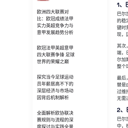
1、
欧洲四大联赛对
巴尔
比：欧冠成绩法甲
的稳
实力英超竞争力与
键时
意甲发展趋势分析
现，
其次
欧冠法甲英超意甲
端，
四大联赛争锋 足球
尔加
世界的荣耀之巅
整个
探究当今足球运动
最后
员年薪居高不下的
替是
深层经济与市场动
过维
因背后机制解析
无需
2
全面解析欧协联决
巴尔
赛规则与流程的深
中，
度探讨与实践全景