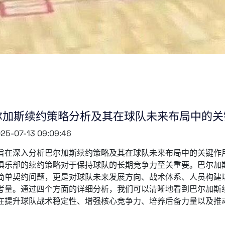
尔加斯续约策略分析及其在球队未来布局中的关
25-07-13 09:09:46
旨在深入分析巴尔加斯续约策略及其在球队未来布局中的关键作
俱乐部的续约策略对于保持球队的长期竞争力至关重要。巴尔加
简单契约问题，更是对球队未来发展方向、战术体系、人员构建
考量。通过四个方面的详细分析，我们可以清晰地看到巴尔加斯
在提升球队战术稳定性、增强核心竞争力、培养后备力量以及推