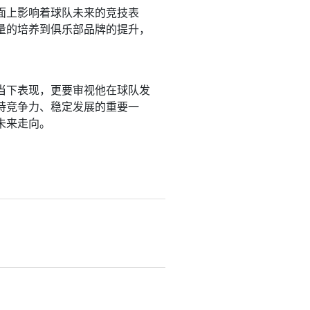
面上影响着球队未来的竞技表
量的培养到俱乐部品牌的提升，
当下表现，更要审视他在球队发
持竞争力、稳定发展的重要一
未来走向。