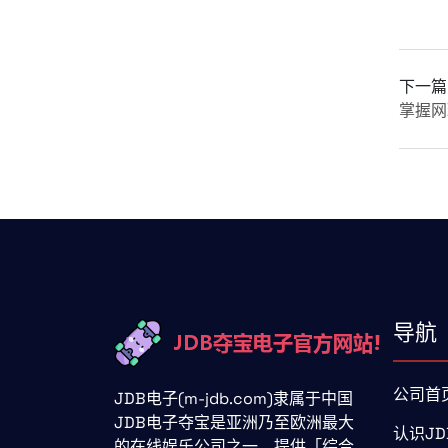
下一篇
掌握网
导航
公司首
JDB电子(m-jdb.com)隶属于中国
JDB电子夺宝是亚洲乃至欧洲最大
认识JD
的在线娱乐公司之一，提供「综合