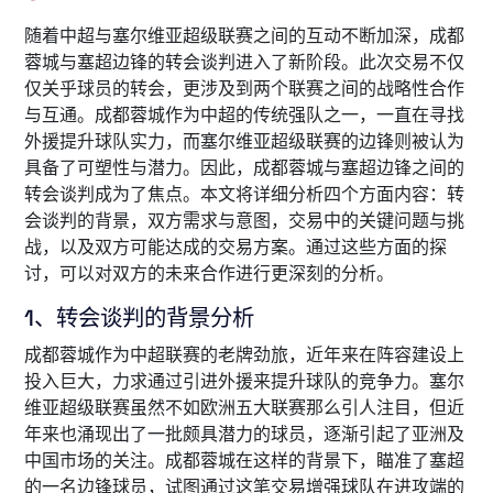
随着中超与塞尔维亚超级联赛之间的互动不断加深，成都
蓉城与塞超边锋的转会谈判进入了新阶段。此次交易不仅
仅关乎球员的转会，更涉及到两个联赛之间的战略性合作
与互通。成都蓉城作为中超的传统强队之一，一直在寻找
外援提升球队实力，而塞尔维亚超级联赛的边锋则被认为
具备了可塑性与潜力。因此，成都蓉城与塞超边锋之间的
转会谈判成为了焦点。本文将详细分析四个方面内容：转
会谈判的背景，双方需求与意图，交易中的关键问题与挑
战，以及双方可能达成的交易方案。通过这些方面的探
讨，可以对双方的未来合作进行更深刻的分析。
1、转会谈判的背景分析
成都蓉城作为中超联赛的老牌劲旅，近年来在阵容建设上
投入巨大，力求通过引进外援来提升球队的竞争力。塞尔
维亚超级联赛虽然不如欧洲五大联赛那么引人注目，但近
年来也涌现出了一批颇具潜力的球员，逐渐引起了亚洲及
中国市场的关注。成都蓉城在这样的背景下，瞄准了塞超
的一名边锋球员，试图通过这笔交易增强球队在进攻端的