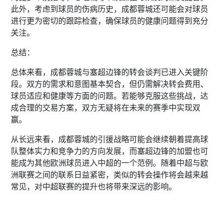
此外，考虑到球员的伤病历史，成都蓉城还可能会对球员
进行更为密切的跟踪检查，确保球员的健康问题得到充分
关注。
总结：
总体来看，成都蓉城与塞超边锋的转会谈判已进入关键阶
段。双方的需求和意图基本契合，但仍需解决转会费用、
球员适应和健康等方面的问题。若能够克服这些挑战，达
成合理的交易方案，双方无疑将在未来的赛季中实现双
赢。
从长远来看，成都蓉城的引援战略可能会继续朝着提高球
队整体实力和竞争力的方向发展，而塞超边锋的加盟也可
能成为其他欧洲球员进入中超的一个范例。随着中超与欧
洲联赛之间的联系日益紧密，类似的转会操作将会越来越
常见，对中超联赛的提升也将带来深远的影响。