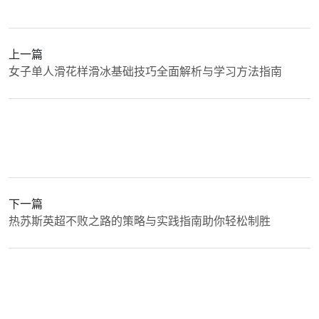
上一篇
女子单人滑花样滑冰基础技巧全面解析与学习方法指南
下一篇
热苏斯英超不败之路的策略与实践指南助你轻松制胜