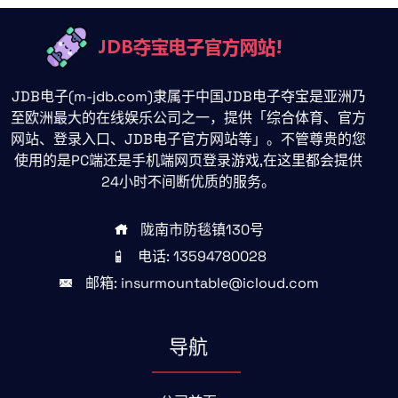
JDB电子(m-jdb.com)隶属于中国JDB电子夺宝是亚洲乃
至欧洲最大的在线娱乐公司之一，提供「综合体育、官方
网站、登录入口、JDB电子官方网站等」。不管尊贵的您
使用的是PC端还是手机端网页登录游戏,在这里都会提供
24小时不间断优质的服务。
陇南市防毯镇130号
电话: 13594780028
邮箱: insurmountable@icloud.com
导航