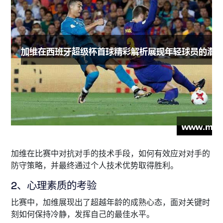
加维在比赛中对抗对手的技术手段，如何有效应对对手的
防守策略，并最终通过个人技术优势取得胜利。
2、心理素质的考验
比赛中，加维展现出了超越年龄的成熟心态，面对关键时
刻如何保持冷静，发挥自己的最佳水平。