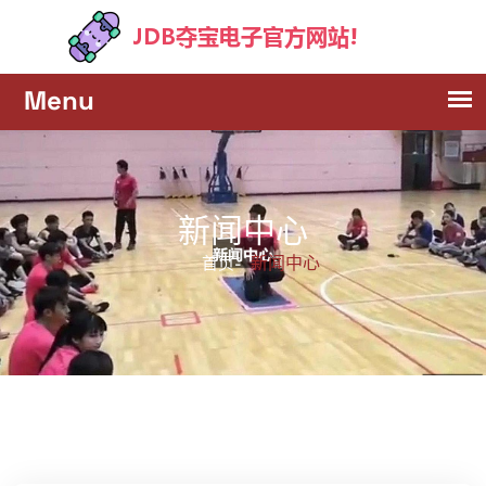
新闻中心
新闻中心
首页-