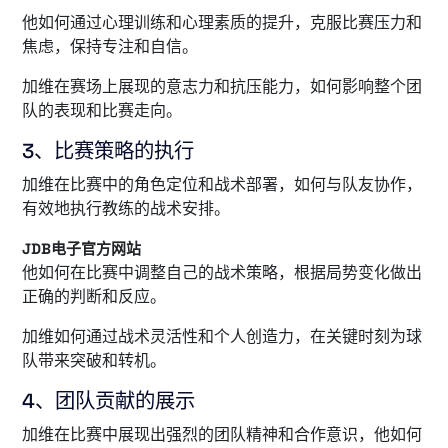
他如何通过心理训练和心理素质的提升，克服比赛压力和
焦虑，保持专注和自信。
加维在赛场上展现的意志力和抗压能力，如何影响整个团
队的表现和比赛走向。
3、比赛策略的执行
加维在比赛中的角色定位和战术部署，如何与队友协作，
有效地执行教练的战术安排。
JDB电子官方网站
他如何在比赛中调整自己的战术策略，根据局势变化做出
正确的判断和反应。
加维如何通过战术灵活性和个人创造力，在关键时刻为球
队带来突破和转机。
4、团队贡献的展示
加维在比赛中展现出强烈的团队精神和合作意识，他如何