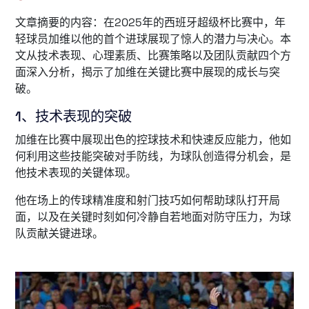
文章摘要的内容：在2025年的西班牙超级杯比赛中，年
轻球员加维以他的首个进球展现了惊人的潜力与决心。本
文从技术表现、心理素质、比赛策略以及团队贡献四个方
面深入分析，揭示了加维在关键比赛中展现的成长与突
破。
1、技术表现的突破
加维在比赛中展现出色的控球技术和快速反应能力，他如
何利用这些技能突破对手防线，为球队创造得分机会，是
他技术表现的关键体现。
他在场上的传球精准度和射门技巧如何帮助球队打开局
面，以及在关键时刻如何冷静自若地面对防守压力，为球
队贡献关键进球。