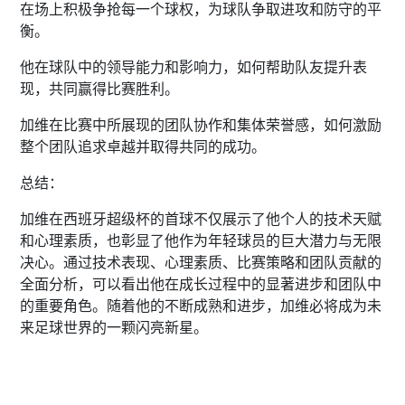
在场上积极争抢每一个球权，为球队争取进攻和防守的平
衡。
他在球队中的领导能力和影响力，如何帮助队友提升表
现，共同赢得比赛胜利。
加维在比赛中所展现的团队协作和集体荣誉感，如何激励
整个团队追求卓越并取得共同的成功。
总结：
加维在西班牙超级杯的首球不仅展示了他个人的技术天赋
和心理素质，也彰显了他作为年轻球员的巨大潜力与无限
决心。通过技术表现、心理素质、比赛策略和团队贡献的
全面分析，可以看出他在成长过程中的显著进步和团队中
的重要角色。随着他的不断成熟和进步，加维必将成为未
来足球世界的一颗闪亮新星。