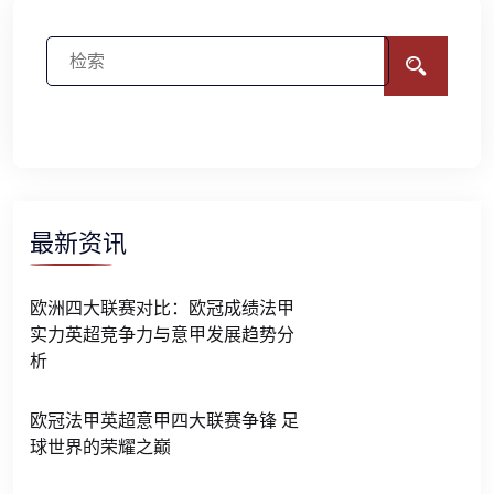
最新资讯
欧洲四大联赛对比：欧冠成绩法甲
实力英超竞争力与意甲发展趋势分
析
欧冠法甲英超意甲四大联赛争锋 足
球世界的荣耀之巅