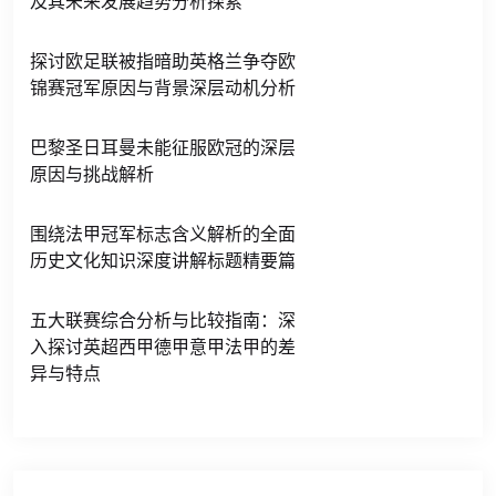
及其未来发展趋势分析探索
探讨欧足联被指暗助英格兰争夺欧
锦赛冠军原因与背景深层动机分析
巴黎圣日耳曼未能征服欧冠的深层
原因与挑战解析
围绕法甲冠军标志含义解析的全面
历史文化知识深度讲解标题精要篇
五大联赛综合分析与比较指南：深
入探讨英超西甲德甲意甲法甲的差
异与特点