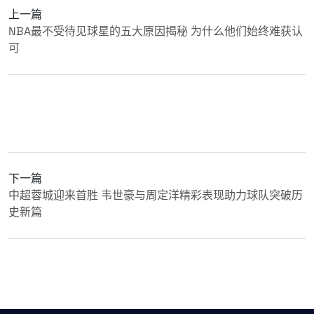
上一篇
NBA最不受待见球星的五大原因揭秘 为什么他们始终难获认
可
下一篇
中超蓉城迎来首胜 韦世豪与周定洋精彩表现助力球队突破历
史新篇