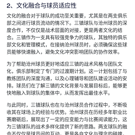
2、文化融合与球员适应性
文化的融合对于球队的成功至关重要，尤其是在两支俱乐
部之间进行球员流动的情况下。三镇球队与沧州球员的深
度合作，不仅仅是战术层面的对接，更是两者文化的结
合。三镇作为一支具有较强竞争力的球队，其独特的俱乐
部文化和管理模式，在接纳沧州球员时，必须确保这些球
员能够快速融入，避免文化冲突影响团队的协作效率。
为了帮助沧州球员更好地适应三镇的战术风格与团队文
化，俱乐部制定了专门的过渡期计划。这一计划包括了与
教练团队的深度沟通，以及心理辅导和团队建设活动的安
排。球员们在了解三镇的文化背景与发展目标后，能够更
快地融入到球队的集体中，从而发挥出最佳水平。
与此同时，三镇球队也在与沧州球员合作过程中，不断吸
收其在球场上的经验与优势。沧州球员在历经多年职业比
赛磨砺后，展现出了一定的应变能力与比赛阅读能力，这
为三镇球队的战术多样化提供了新的思路。两支球队的融
合不仅仅是球员间的互动，更是各自文化与理念的碰撞，