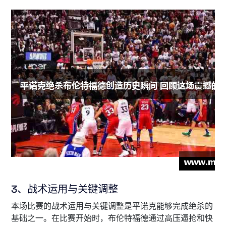
3、战术运用与关键调整
本场比赛的战术运用与关键调整是平诺克能够完成绝杀的
基础之一。在比赛开始时，布伦特福德通过高压逼抢和快