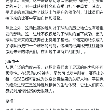
史意义。首先，这一进球帮助球队在联赛中取得了至关重
要的三分，对于球队的排名和赛季目标至关重要。其次，
平诺克的表现成为了球队士气提升的催化剂，让球员们在
接下来的比赛中更加自信和凝聚。
除此之外，这场比赛的胜利对于球队的历史地位也有着重
要的影响。这一进球不仅仅是为了球队的当下成功，更为
球队在未来的竞技舞台上奠定了基础。平诺克的绝杀成为
了球队历史中一个难忘的时刻，这样的经典比赛往往能够
激励未来的球员们，在困境中坚持并战胜对手。
jdb电子
从更广泛的角度来看，这场比赛代表了足球的魅力和不可
预测性。在短短90分钟内，局势可以发生剧变，赛场上的
每一位球员都可能成为改变比赛结果的关键人物。平诺克
的绝杀进球正是这种足球精神的生动体现，它让人们再次
感受到足球比赛的无限魅力。
总结：