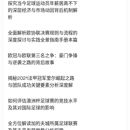
探究当今足球运动员年薪居高不下
的深层经济与市场动因背后机制解
析
全面解析欧协联决赛规则与流程的
深度探讨与实践全景指南手册本篇
欧冠与欧联第三名之争：豪门争锋
与逆袭之路的背后故事
揭秘2021法甲冠军里尔崛起之路
与团队成功关键要素分析深度解
如何评估澳洲杯足球赛的竞技水平
及其对国际足球的影响
全方位解读加的夫城所属足球联赛