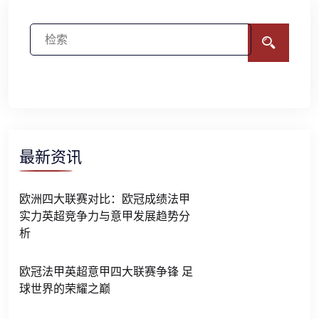
最新资讯
欧洲四大联赛对比：欧冠成绩法甲
实力英超竞争力与意甲发展趋势分
析
欧冠法甲英超意甲四大联赛争锋 足
球世界的荣耀之巅