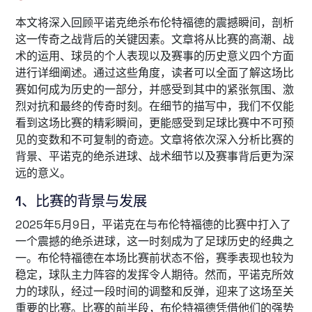
本文将深入回顾平诺克绝杀布伦特福德的震撼瞬间，剖析
这一传奇之战背后的关键因素。文章将从比赛的高潮、战
术的运用、球员的个人表现以及赛事的历史意义四个方面
进行详细阐述。通过这些角度，读者可以全面了解这场比
赛如何成为历史的一部分，并感受到其中的紧张氛围、激
烈对抗和最终的传奇时刻。在细节的描写中，我们不仅能
看到这场比赛的精彩瞬间，更能感受到足球比赛中不可预
见的变数和不可复制的奇迹。文章将依次深入分析比赛的
背景、平诺克的绝杀进球、战术细节以及赛事背后更为深
远的意义。
1、比赛的背景与发展
2025年5月9日，平诺克在与布伦特福德的比赛中打入了
一个震撼的绝杀进球，这一时刻成为了足球历史的经典之
一。布伦特福德在本场比赛前状态不俗，赛季表现也较为
稳定，球队主力阵容的发挥令人期待。然而，平诺克所效
力的球队，经过一段时间的调整和反弹，迎来了这场至关
重要的比赛。比赛的前半段，布伦特福德凭借他们的强势