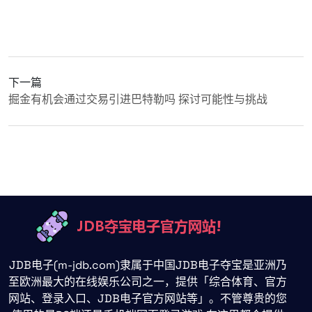
下一篇
掘金有机会通过交易引进巴特勒吗 探讨可能性与挑战
JDB电子(m-jdb.com)隶属于中国JDB电子夺宝是亚洲乃
至欧洲最大的在线娱乐公司之一，提供「综合体育、官方
网站、登录入口、JDB电子官方网站等」。不管尊贵的您