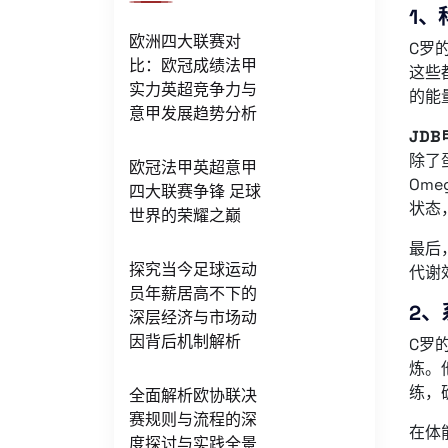
1、
欧洲四大联赛对
C罗
比：欧冠成绩法甲
这些
实力英超竞争力与
的能
意甲发展趋势分析
JDB
除了
欧冠法甲英超意甲
Om
四大联赛争锋 足球
状态
世界的荣耀之巅
最后
探究当今足球运动
代谢
员年薪居高不下的
2、
深层经济与市场动
因背后机制解析
C罗
炼。
练，
全面解析欧协联决
赛规则与流程的深
在体
度探讨与实践全景