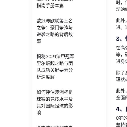
时，
指南手册本篇
现始
此外
欧冠与欧联第三名
进。
之争：豪门争锋与
逆袭之路的背后故
3、
事
在高
等，
揭秘2021法甲冠军
进身
里尔崛起之路与团
队成功关键要素分
除了
析深度解
理状
此外
如何评估澳洲杯足
全面
球赛的竞技水平及
其对国际足球的影
4、
响
C罗
坚持