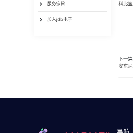
服务宗旨
科比篮
加入jdb电子
下一篇
安东尼
导航