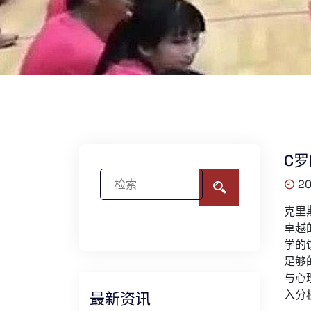
C
20
克里
卓越
学的
足够
与心
入分
最新资讯