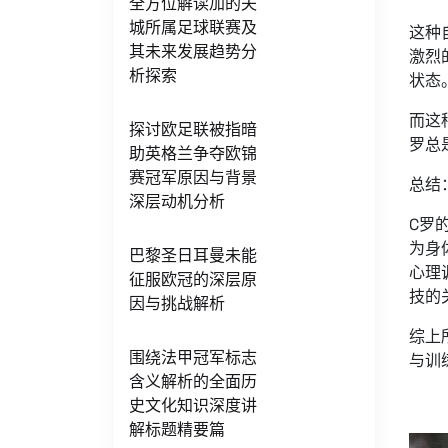
全方位解读加的夫
城所属足球联赛及
这种
其未来发展趋势分
激烈
析探索
状态
而这
探讨欧足联被指暗
罗总
助英格兰争夺欧锦
赛冠军原因与背景
总结
深层动机分析
C罗
为身
巴黎圣日耳曼未能
心理
征服欧冠的深层原
技的
因与挑战解析
综上
围绕法甲冠军标志
与训
含义解析的全面历
史文化知识深度讲
解标题精要篇