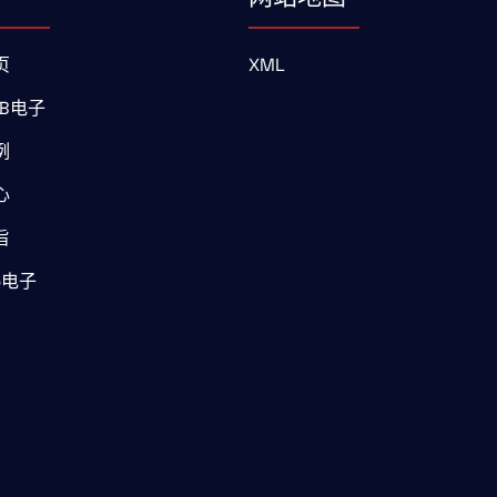
页
XML
B电子
例
心
旨
b电子