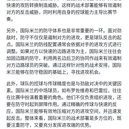
快速的攻防转换制造威胁。这样的战术部署能够有效遏制
对方的反击威胁，同时利用自身的控球能力主导比赛节
奏。
另外，国际米兰的防守体系也是非常重要的一环。面对劲
敌时，防守不仅仅是遏制对方的进攻，更是球队反击的起
点。国际米兰的防线配置通常会依据对手的进攻方式进行
调整。如果对方以快速的边路进攻为主，国际米兰往往会
加固边路的防守，利用两名边后卫的协同作战来有效遏制
对方边路球员的突破。通过这样针对性的战术安排，国际
米兰能够在防守稳固的基础上，寻找进攻机会。
此外，球队的控球与传球精度也是与劲敌对决中的关键因
素。国际米兰的中场球员，如布罗佐维奇和巴雷拉，往往
在比赛中扮演着重要的角色。他们不仅负责组织进攻，还
要在防守时起到屏障作用。通过精确的传球与快速的反
应，国际米兰能够有效地压缩对方的进攻空间，并迅速发
起反击。整体来看，国际米兰的战术部署是多方位的，既
要注重防守，又要充分发挥进攻端的优势。