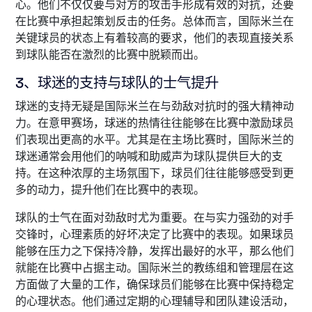
心。他们不仅仅要与对方的攻击手形成有效的对抗，还要
在比赛中承担起策划反击的任务。总体而言，国际米兰在
关键球员的状态上有着较高的要求，他们的表现直接关系
到球队能否在激烈的比赛中脱颖而出。
3、球迷的支持与球队的士气提升
球迷的支持无疑是国际米兰在与劲敌对抗时的强大精神动
力。在意甲赛场，球迷的热情往往能够在比赛中激励球员
们表现出更高的水平。尤其是在主场比赛时，国际米兰的
球迷通常会用他们的呐喊和助威声为球队提供巨大的支
持。在这种浓厚的主场氛围下，球员们往往能够感受到更
多的动力，提升他们在比赛中的表现。
球队的士气在面对劲敌时尤为重要。在与实力强劲的对手
交锋时，心理素质的好坏决定了比赛中的表现。如果球员
能够在压力之下保持冷静，发挥出最好的水平，那么他们
就能在比赛中占据主动。国际米兰的教练组和管理层在这
方面做了大量的工作，确保球员们能够在比赛中保持稳定
的心理状态。他们通过定期的心理辅导和团队建设活动，