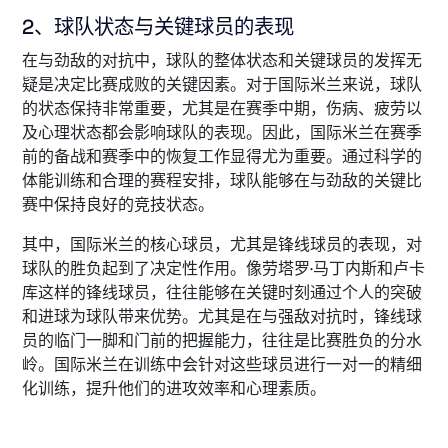
2、球队状态与关键球员的表现
在与劲敌的对抗中，球队的整体状态和关键球员的发挥无
疑是决定比赛成败的关键因素。对于国际米兰来说，球队
的状态保持非常重要，尤其是在赛季中期，伤病、疲劳以
及心理状态都会影响球队的表现。因此，国际米兰在赛季
前的备战和赛季中的恢复工作显得尤为重要。通过科学的
体能训练和合理的赛程安排，球队能够在与劲敌的关键比
赛中保持良好的竞技状态。
其中，国际米兰的核心球员，尤其是锋线球员的表现，对
球队的胜负起到了决定性作用。像劳塔罗·马丁内斯和卢卡
库这样的锋线球员，往往能够在关键时刻通过个人的突破
和进球为球队带来优势。尤其是在与强敌对抗时，锋线球
员的临门一脚和门前的把握能力，往往是比赛胜负的分水
岭。国际米兰在训练中会针对这些球员进行一对一的精细
化训练，提升他们的进攻效率和心理素质。