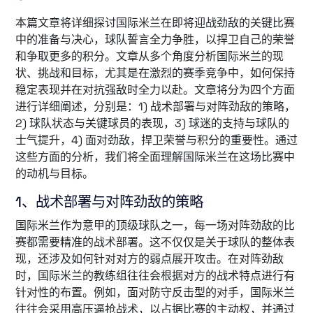
本篇文章将详细探讨国际米兰在即将迎战劲敌的关键比赛
中的准备与决心，球队誓言全力争胜，以捍卫自己的荣誉
和争取更多的积分。文章从多个角度分析国际米兰的现
状、挑战和目标，尤其是在激烈的赛季竞争中，如何保持
稳定表现并在对抗强敌时全力以赴。文章将分为四个方面
进行详细阐述，分别是：1) 战术部署与对阵劲敌的策略，
2) 球队状态与关键球员的表现，3) 球迷的支持与球队的
士气提升，4) 面对劲敌，捍卫荣誉与积分的重要性。通过
这些方面的分析，我们将全面理解国际米兰在这场比赛中
的动机与目标。
1、战术部署与对阵劲敌的策略
国际米兰作为意甲的顶级球队之一，每一场对阵劲敌的比
赛都需要精准的战术部署。这不仅仅是关于球队的整体表
现，还涉及如何针对对方的弱点展开攻击。在对阵劲敌
时，国际米兰的教练组往往会根据对方的战术特点进行有
针对性的布置。例如，面对防守反击型的对手，国际米兰
往往会采用高压逼抢战术，以占据比赛的主动权，并通过