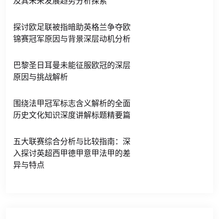
及其未来发展趋势分析探索
探讨欧足联被指暗助英格兰争夺欧
锦赛冠军原因与背景深层动机分析
巴黎圣日耳曼未能征服欧冠的深层
原因与挑战解析
围绕法甲冠军标志含义解析的全面
历史文化知识深度讲解标题精要篇
五大联赛综合分析与比较指南：深
入探讨英超西甲德甲意甲法甲的差
异与特点