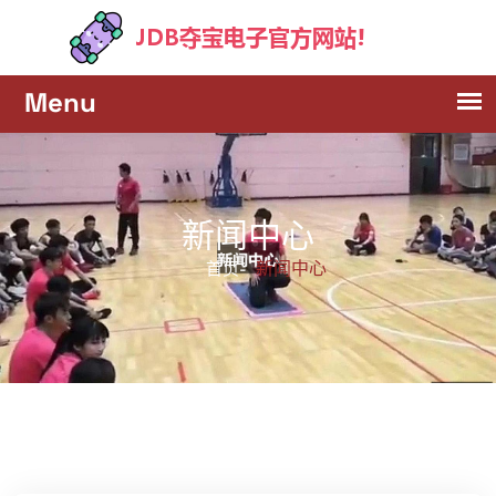
新闻中心
新闻中心
首页-