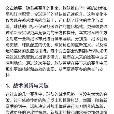
文章摘要：随着新赛季的到来，球队推出了全新的战术布
局和阵容配置，令球迷们的期待值迅速飙升。这种变化不
仅表现在战术体系的创新上，还包括了阵容的优化与调
整。球队的目标不仅是打破以往的僵化模式，更是想要通
过革新来实现更具竞争力的全方位提升。本文将从四个方
面对这一全新战术布局进行详细解读，分别是：战术创新
与突破、球队配置的优化、球员角色的重新定义、以及球
迷和媒体的反应与期待。每个方面都会深刻剖析球队如何
通过这些改变激发出更多潜力，进而在未来的比赛中占据
有利地位。通过这次革新，球队希望在接下来的赛季中展
现出更加精彩和高效的表现，从而赢得更多的荣誉与支
持。
1、战术创新与突破
在过去的几个赛季中，球队的战术风格一直没有太大的突
破，过于依赖传统的防守反击和稳健打法。然而，随着新
赛季的到来，球队决定对战术体系进行大刀阔斧的革新，
尝试更多的进攻性布局。新战术的核心理念是更加强调快