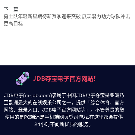
下一篇
勇士队年轻新星期待新赛季迎来突破 展现潜力助力球队冲击
更高目标
JDB电子(m-jdb.com)隶属于中国JDB电子夺宝是亚洲乃
至欧洲最大的在线娱乐公司之一，提供「综合体育、官方
网站、登录入口、JDB电子官方网站等」。不管尊贵的您
使用的是PC端还是手机端网页登录游戏,在这里都会提供
24小时不间断优质的服务。