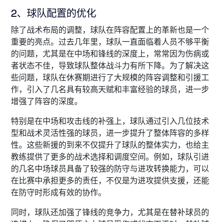
2、球队配置的优化
除了战术布局的调整，球队在阵容配置上的革新也是一个
重要的亮点。过去几年里，球队一直面临着人员不够平衡
的问题，尤其是在中场和锋线的深度上，常常因为伤病或
者状态不佳，导致球队整体战斗力有所下降。为了解决这
些问题，球队在休赛期进行了大规模的阵容调整和引援工
作，引入了几名具有较高天赋和丰富经验的球员，进一步
增强了阵容的深度。
特别是在中场和攻击线的补强上，球队通过引入几位技术
型和战术灵活性强的球员，进一步提升了整体阵容的多样
性。这些新援的到来不仅提升了球队的整体实力，也给主
教练提供了更多的战术选择和调度空间。例如，球队引进
的几名中场球员具备了较强的防守与进攻转换能力，可以
在比赛中承担更多的责任，不仅是为进攻提供支援，还能
在防守时形成有效的协作。
同时，球队还加强了锋线的竞争力，尤其是在替补球员的