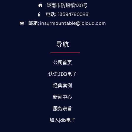
陇南市防毯镇130号
电话: 13594780028
邮箱: insurmountable@icloud.com
导航
公司首页
认识JDB电子
经典案例
新闻中心
服务宗旨
加入jdb电子