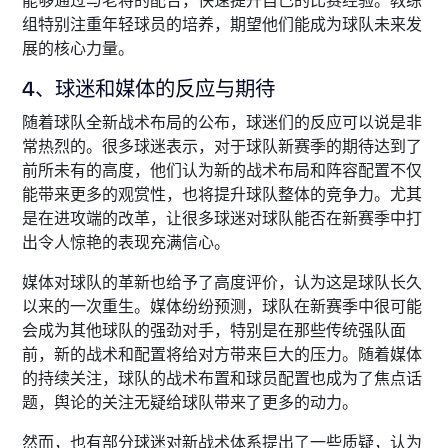
能够通过与老将的配合，快速提升自己的比赛经验。教练
组特别注重年轻球员的培养，期望他们能成为球队未来发
展的核心力量。
4、球迷和媒体的反应与期待
随着球队全新战术布局的公布，球迷们的反应可以说是非
常热烈的。很多球迷表示，对于球队新赛季的期待达到了
前所未有的高度，他们认为新的战术布局和阵容配置不仅
能带来更多的观赏性，也将提升球队整体的竞争力。尤其
是在进攻端的改革，让很多球迷对球队能否在新赛季中打
出令人惊艳的表现充满信心。
媒体对球队的革新也给予了高度评价，认为这是球队长久
以来的一次重生。媒体纷纷预测，球队在新赛季中很可能
会成为其他球队的强劲对手，特别是在那些传统强队面
前，新的战术和配置将给对方带来巨大的压力。随着媒体
的持续关注，球队的战术布置和球员配置也成为了焦点话
题，舆论的关注无疑给球队带来了更多的动力。
然而，也有部分球迷对新战术体系提出了一些质疑，认为