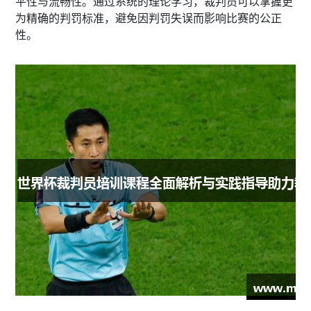
平性与流畅性。通过系统的理论学习，裁判员可以掌握更
为精确的判罚标准，避免因判罚失误而影响比赛的公正
性。