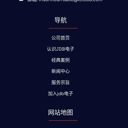
导航
公司首页
认识JDB电子
经典案例
新闻中心
服务宗旨
加入jdb电子
网站地图