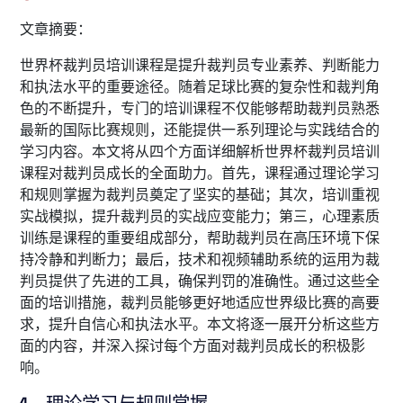
文章摘要：
世界杯裁判员培训课程是提升裁判员专业素养、判断能力
和执法水平的重要途径。随着足球比赛的复杂性和裁判角
色的不断提升，专门的培训课程不仅能够帮助裁判员熟悉
最新的国际比赛规则，还能提供一系列理论与实践结合的
学习内容。本文将从四个方面详细解析世界杯裁判员培训
课程对裁判员成长的全面助力。首先，课程通过理论学习
和规则掌握为裁判员奠定了坚实的基础；其次，培训重视
实战模拟，提升裁判员的实战应变能力；第三，心理素质
训练是课程的重要组成部分，帮助裁判员在高压环境下保
持冷静和判断力；最后，技术和视频辅助系统的运用为裁
判员提供了先进的工具，确保判罚的准确性。通过这些全
面的培训措施，裁判员能够更好地适应世界级比赛的高要
求，提升自信心和执法水平。本文将逐一展开分析这些方
面的内容，并深入探讨每个方面对裁判员成长的积极影
响。