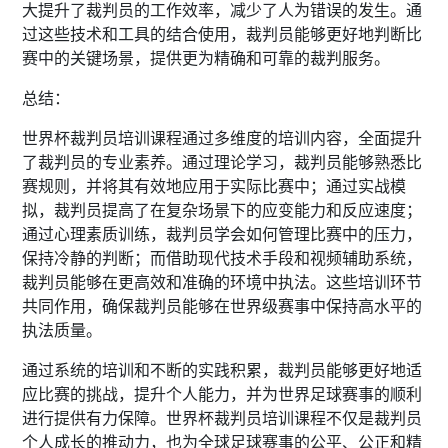
大提升了裁判员的工作效率，减少了人为错误的发生。通
过这些技术和工具的结合使用，裁判员能够更好地判断比
赛中的关键场景，提供更为精确和可靠的裁判服务。
总结：
世界杯裁判员培训课程通过多维度的培训内容，全面提升
了裁判员的专业素养。通过理论学习，裁判员能够熟悉比
赛规则，并将其有效地应用于实际比赛中；通过实战模
拟，裁判员提高了在复杂场景下的应变能力和反应速度；
通过心理素质训练，裁判员学会如何管理比赛中的压力，
保持冷静的判断；而借助现代技术手段和视频辅助系统，
裁判员能够在更高效和准确的环境中执法。这些培训环节
共同作用，确保裁判员能够在世界级赛事中保持高水平的
执法质量。
通过系统的培训和不断的实践积累，裁判员能够更好地适
应比赛的挑战，提升个人能力，并为世界足球赛事的顺利
进行提供有力保障。世界杯裁判员培训课程不仅是裁判员
个人成长的推动力，也为全球足球赛事的公平、公正和精