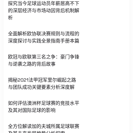
探究当今足球运动员年薪居高不下
的深层经济与市场动因背后机制解
析
全面解析欧协联决赛规则与流程的
深度探讨与实践全景指南手册本篇
欧冠与欧联第三名之争：豪门争锋
与逆袭之路的背后故事
揭秘2021法甲冠军里尔崛起之路
与团队成功关键要素分析深度解
如何评估澳洲杯足球赛的竞技水平
及其对国际足球的影响
全方位解读加的夫城所属足球联赛