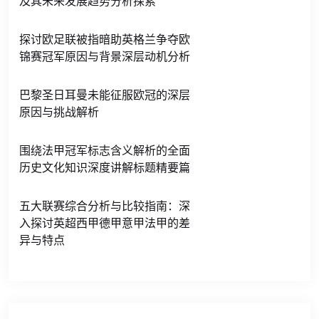
及其未来发展趋势分析探索
探讨欧足联被指暗助英格兰争夺欧
锦赛冠军原因与背景深层动机分析
巴黎圣日耳曼未能征服欧冠的深层
原因与挑战解析
围绕法甲冠军标志含义解析的全面
历史文化知识深度讲解标题精要篇
五大联赛综合分析与比较指南：深
入探讨英超西甲德甲意甲法甲的差
异与特点