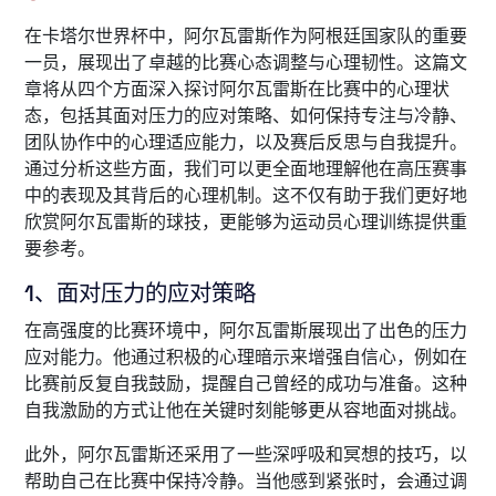
在卡塔尔世界杯中，阿尔瓦雷斯作为阿根廷国家队的重要
一员，展现出了卓越的比赛心态调整与心理韧性。这篇文
章将从四个方面深入探讨阿尔瓦雷斯在比赛中的心理状
态，包括其面对压力的应对策略、如何保持专注与冷静、
团队协作中的心理适应能力，以及赛后反思与自我提升。
通过分析这些方面，我们可以更全面地理解他在高压赛事
中的表现及其背后的心理机制。这不仅有助于我们更好地
欣赏阿尔瓦雷斯的球技，更能够为运动员心理训练提供重
要参考。
1、面对压力的应对策略
在高强度的比赛环境中，阿尔瓦雷斯展现出了出色的压力
应对能力。他通过积极的心理暗示来增强自信心，例如在
比赛前反复自我鼓励，提醒自己曾经的成功与准备。这种
自我激励的方式让他在关键时刻能够更从容地面对挑战。
此外，阿尔瓦雷斯还采用了一些深呼吸和冥想的技巧，以
帮助自己在比赛中保持冷静。当他感到紧张时，会通过调