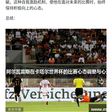
破。这种自我激励机制，使他在面对未来的比赛时，始终
保持积极向上的心态。
总结：