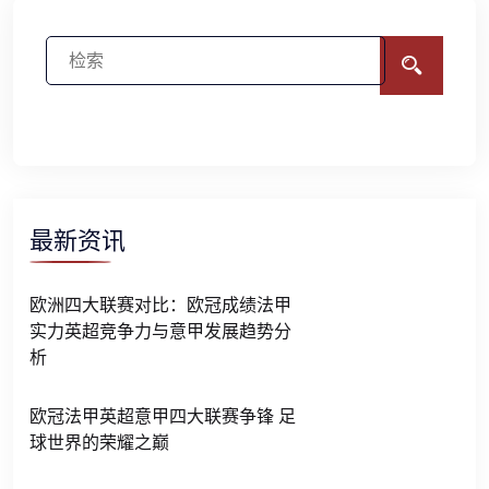
最新资讯
欧洲四大联赛对比：欧冠成绩法甲
实力英超竞争力与意甲发展趋势分
析
欧冠法甲英超意甲四大联赛争锋 足
球世界的荣耀之巅